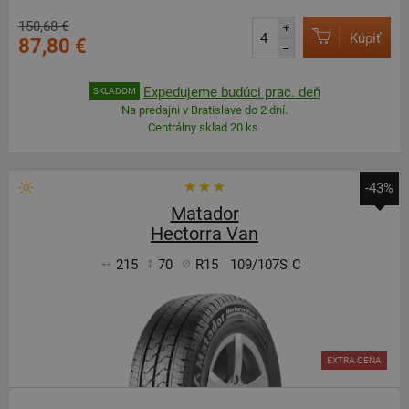
150,68 €
+
Kúpiť
87,80 €
–
Expedujeme budúci prac. deň
SKLADOM
Na predajni v Bratislave do 2 dní.
Centrálny sklad 20 ks.
-43%
Matador
Hectorra Van
215
70
R15
109/107S
C
EXTRA CENA