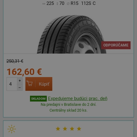
225
70
R15
112S
C
ODPORÚČAME
250,31 €
162,60 €
+
Kúpiť
–
Expedujeme budúci prac. deň
SKLADOM
Na predajni v Bratislave do 2 dní.
Centrálny sklad 20 ks.