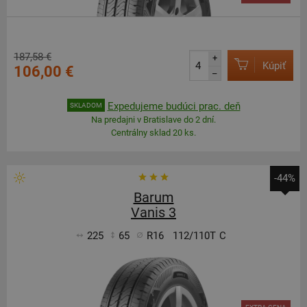
187,58 €
+
Kúpiť
106,00 €
–
Expedujeme budúci prac. deň
SKLADOM
Na predajni v Bratislave do 2 dní.
Centrálny sklad 20 ks.
-44%
Barum
Vanis 3
225
65
R16
112/110T
C