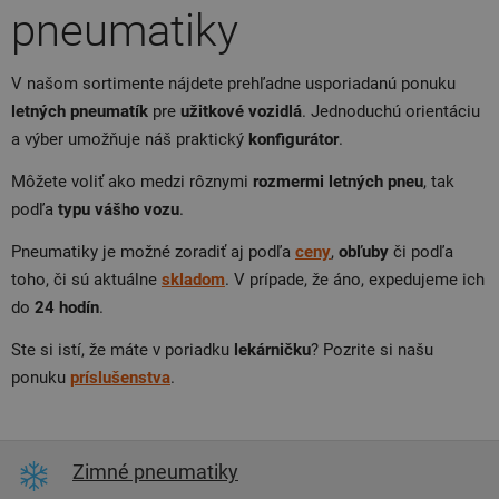
pneumatiky
V našom sortimente nájdete prehľadne usporiadanú ponuku
letných pneumatík
pre
užitkové vozidlá
. Jednoduchú orientáciu
a výber umožňuje náš praktický
konfigurátor
.
Môžete voliť ako medzi rôznymi
rozmermi letných pneu
, tak
podľa
typu vášho vozu
.
Pneumatiky je možné zoradiť aj podľa
ceny
,
obľuby
či podľa
toho, či sú aktuálne
skladom
. V prípade, že áno, expedujeme ich
do
24 hodín
.
Ste si istí, že máte v poriadku
lekárničku
? Pozrite si našu
ponuku
príslušenstva
.
Zimné pneumatiky