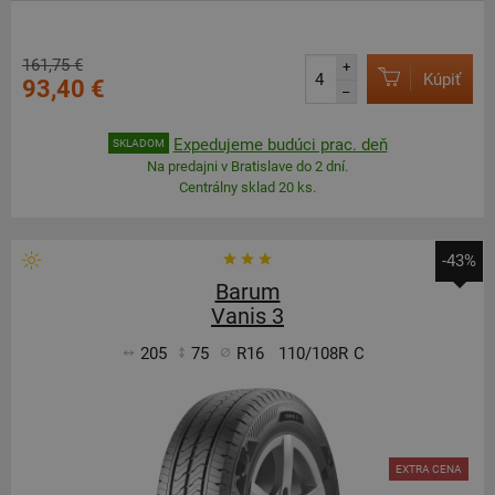
161,75 €
+
Kúpiť
93,40 €
–
Expedujeme budúci prac. deň
SKLADOM
Na predajni v Bratislave do 2 dní.
Centrálny sklad 20 ks.
-43%
Barum
Vanis 3
205
75
R16
110/108R
C
EXTRA CENA