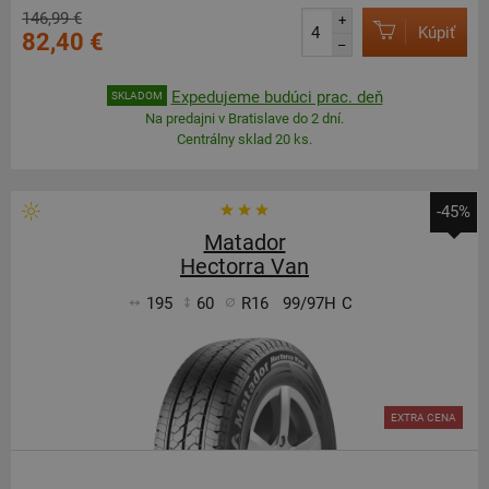
146,99 €
+
Kúpiť
82,40 €
–
Expedujeme budúci prac. deň
SKLADOM
Na predajni v Bratislave do 2 dní.
Centrálny sklad 20 ks.
-45%
Matador
Hectorra Van
195
60
R16
99/97H
C
EXTRA CENA