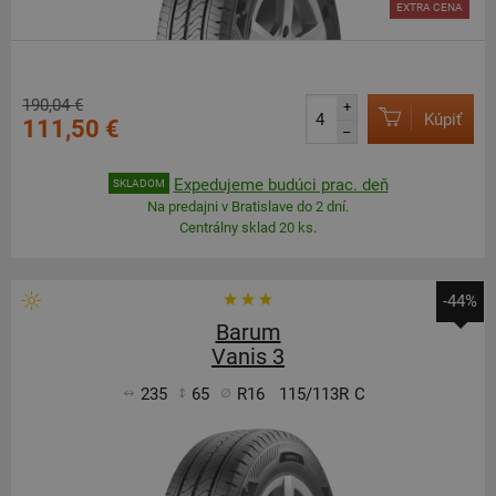
EXTRA CENA
190,04 €
+
Kúpiť
111,50 €
–
Expedujeme budúci prac. deň
SKLADOM
Na predajni v Bratislave do 2 dní.
Centrálny sklad 20 ks.
-44%
Barum
Vanis 3
235
65
R16
115/113R
C