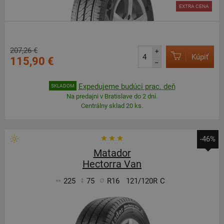
EXTRA CENA
207,26 €
+
Kúpiť
115,90 €
–
Expedujeme budúci prac. deň
SKLADOM
Na predajni v Bratislave do 2 dní.
Centrálny sklad 20 ks.
-46%
Matador
Hectorra Van
225
75
R16
121/120R
C