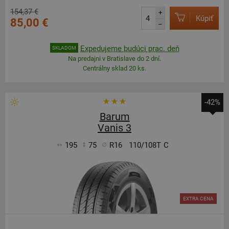
154,37 €
+
Kúpiť
85,00 €
–
Expedujeme budúci prac. deň
SKLADOM
Na predajni v Bratislave do 2 dní.
Centrálny sklad 20 ks.
-42%
Barum
Vanis 3
195
75
R16
110/108T
C
EXTRA CENA