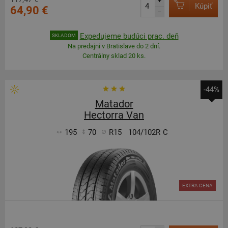
+
Kúpiť
64,90 €
–
Expedujeme budúci prac. deň
SKLADOM
Na predajni v Bratislave do 2 dní.
Centrálny sklad 20 ks.
-44%
Matador
Hectorra Van
195
70
R15
104/102R
C
EXTRA CENA