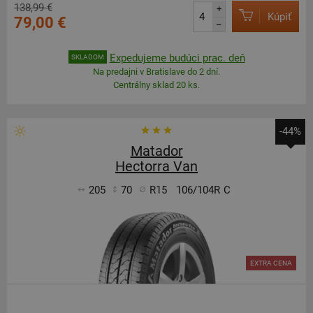
138,99 €
+
Kúpiť
79,00 €
–
Expedujeme budúci prac. deň
SKLADOM
Na predajni v Bratislave do 2 dní.
Centrálny sklad 20 ks.
-44%
Matador
Hectorra Van
205
70
R15
106/104R
C
EXTRA CENA