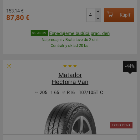
153,14 €
+
Kúpiť
87,80 €
–
Expedujeme budúci prac. deň
SKLADOM
Na predajni v Bratislave do 2 dní.
Centrálny sklad 20 ks.
-44%
Matador
Hectorra Van
205
65
R16
107/105T
C
EXTRA CENA