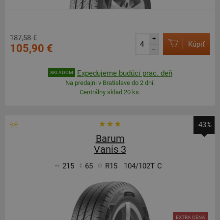
187,58 €
+
Kúpiť
105,90 €
–
Expedujeme budúci prac. deň
SKLADOM
Na predajni v Bratislave do 2 dní.
Centrálny sklad 20 ks.
-43%
Barum
Vanis 3
215
65
R15
104/102T
C
EXTRA CENA