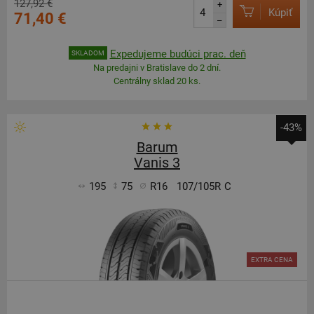
127,92 €
+
Kúpiť
71,40 €
–
Expedujeme budúci prac. deň
SKLADOM
Na predajni v Bratislave do 2 dní.
Centrálny sklad 20 ks.
-43%
Barum
Vanis 3
195
75
R16
107/105R
C
EXTRA CENA