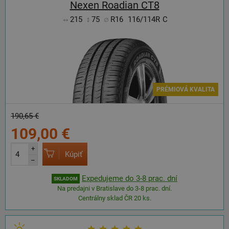
Nexen Roadian CT8
215
75
R16
116/114R
C
PRÉMIOVÁ KVALITA
190,65 €
109,00 €
+
Kúpiť
–
Expedujeme do 3-8 prac. dní
SKLADOM
Na predajni v Bratislave do 3-8 prac. dní.
Centrálny sklad ČR 20 ks.