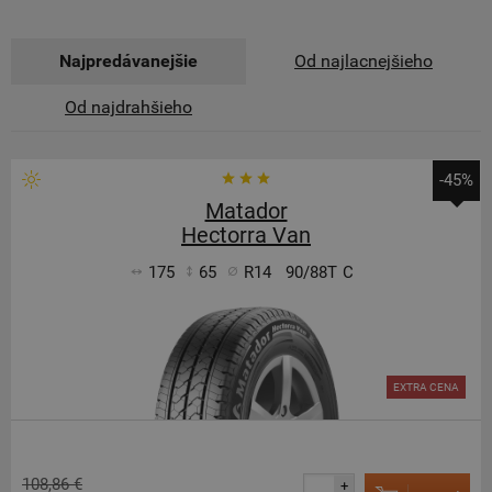
Najpredávanejšie
Od najlacnejšieho
Od najdrahšieho
-45%
Matador
Hectorra Van
175
65
R14
90/88T
C
EXTRA CENA
108,86 €
+