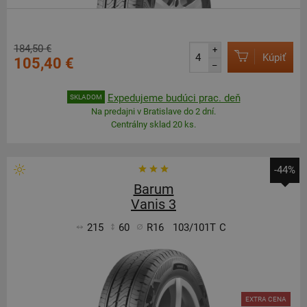
184,50 €
+
Kúpiť
105,40 €
–
Expedujeme budúci prac. deň
SKLADOM
Na predajni v Bratislave do 2 dní.
Centrálny sklad 20 ks.
-44%
Barum
Vanis 3
215
60
R16
103/101T
C
EXTRA CENA