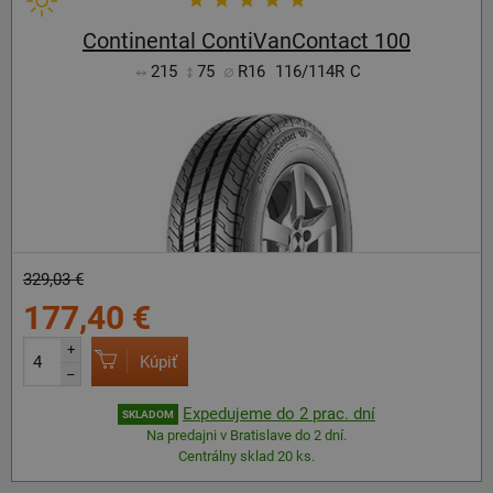
Continental ContiVanContact 100
215
75
R16
116/114R
C
329,03 €
177,40 €
+
Kúpiť
–
Expedujeme do 2 prac. dní
SKLADOM
Na predajni v Bratislave do 2 dní.
Centrálny sklad 20 ks.