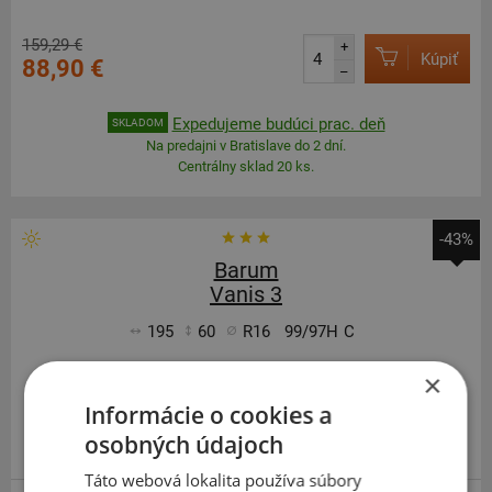
159,29 €
+
Kúpiť
88,90 €
–
Expedujeme budúci prac. deň
SKLADOM
Na predajni v Bratislave do 2 dní.
Centrálny sklad 20 ks.
-43%
Barum
Vanis 3
195
60
R16
99/97H
C
×
Informácie o cookies a
osobných údajoch
EXTRA CENA
Táto webová lokalita používa súbory