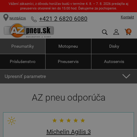
Vážení zákazníci, z dôvodu horúčav budú v termíne 4. 8. – 7. 8. 2026 predajňa aj
pneuservis otvorené len do 15:00 hod. Ďakujeme za pochopenie.
Kontakt
+421 2 6820 6080
NAVIGÁCIA
0
Pneumatiky
Motopneu
Disky
Príslušenstvo
Pneuservis
Autoservis
Upresniť parametre
AZ pneu odporúča
Michelin Agilis 3