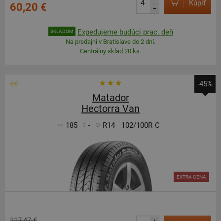
Kúpiť
60,20 €
–
Expedujeme budúci prac. deň
SKLADOM
Na predajni v Bratislave do 2 dní.
Centrálny sklad 20 ks.
-45%
Matador
Hectorra Van
185
-
R14
102/100R
C
EXTRA CENA
117,47 €