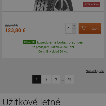
EXTRA CENA
228,17 €
+
Kúpiť
123,80 €
–
Expedujeme budúci prac. deň
SKLADOM
Na predajni v Bratislave do 2 dní.
Centrálny sklad 20 ks.
Nasledujúce
1
2
3
...
48
Užitkové letné