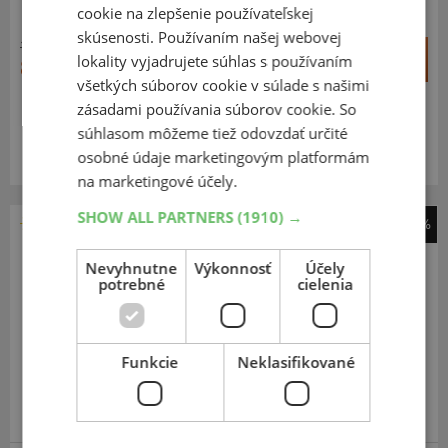
cookie na zlepšenie používateľskej
skúsenosti. Používaním našej webovej
157,44 €
+
Kúpiť
lokality vyjadrujete súhlas s používaním
89,00 €
–
všetkých súborov cookie v súlade s našimi
zásadami používania súborov cookie. So
Expedujeme budúci prac. deň
SKLADOM
súhlasom môžeme tiež odovzdať určité
Na predajni v Bratislave do 2 dní.
osobné údaje marketingovým platformám
Centrálny sklad 20 ks.
na marketingové účely.
SHOW ALL PARTNERS
(1910) →
-41%
Barum
Nevyhnutne
Výkonnosť
Účely
Vanis 3
potrebné
cielenia
215
70
R15
109/107S
C
Funkcie
Neklasifikované
EXTRA CENA