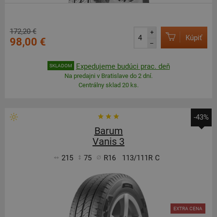
172,20 €
+
Kúpiť
98,00 €
–
Expedujeme budúci prac. deň
SKLADOM
Na predajni v Bratislave do 2 dní.
Centrálny sklad 20 ks.
-43%
Barum
Vanis 3
215
75
R16
113/111R
C
EXTRA CENA