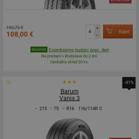
EXTRA CENA
193,73 €
+
Kúpiť
108,00 €
–
Expedujeme budúci prac. deň
SKLADOM
Na predajni v Bratislave do 2 dní.
Centrálny sklad 20 ks.
-41%
Barum
Vanis 3
215
75
R16
116/114R
C