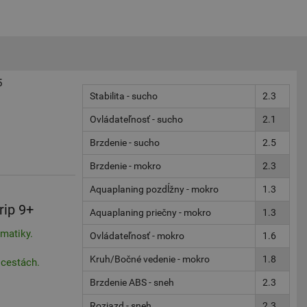
5
Stabilita - sucho
2.3
Ovládateľnosť - sucho
2.1
Brzdenie - sucho
2.5
Brzdenie - mokro
2.3
Aquaplaning pozdĺžny - mokro
1.3
rip 9+
Aquaplaning priečny - mokro
1.3
matiky.
Ovládateľnosť - mokro
1.6
Kruh/Bočné vedenie - mokro
1.8
 cestách.
Brzdenie ABS - sneh
2.3
Rozjazd - sneh
2.3