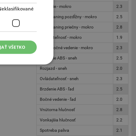
Brzdenie - mokro
2.3
Neklasifikované
Aquaplaning pozdĺžny - mokro
2.5
n 6
Aquaplaning priečny - mokro
2.8
y.
Ovládateľnosť - mokro
1.9
JAŤ VŠETKO
Kruh/Bočné vedenie - mokro
2.3
ä nízke
Brzdenie ABS - sneh
2.5
Rozjazd - sneh
2.0
Ovládateľnosť - sneh
2.3
Brzdenie ABS - ľad
2.5
Bočné vedenie - ľad
2.0
Vnútorna hlučnosť
2.8
Vonkajšia hlučnosť
2.2
Spotreba paliva
2.1