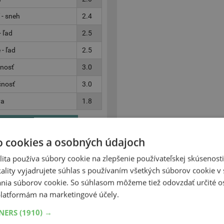
 - sneh
2.4
 ľad
2.5
- ľad
2.5
čnosť
3.0
čnosť
3.0
va
1.8
Zobraziť v eshope
o cookies a osobných údajoch
ita používa súbory cookie na zlepšenie používateľskej skúsenost
ality vyjadrujete súhlas s používaním všetkých súborov cookie v 
185
65
1
nia súborov cookie. So súhlasom môžeme tiež odovzdať určité o
ho
2.5
latformám na marketingové účely.
 - sucho
2.5
TNERS
(1910) →
cho
2.5