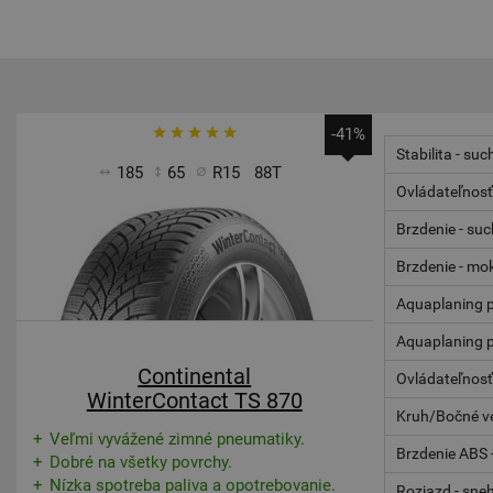
-41%
Stabilita - suc
185
65
R15
88T
Ovládateľnosť
Brzdenie - su
Brzdenie - mo
Aquaplaning p
Aquaplaning p
Continental
Ovládateľnosť
WinterContact TS 870
Kruh/Bočné ve
Veľmi vyvážené zimné pneumatiky.
Brzdenie ABS 
Dobré na všetky povrchy.
Nízka spotreba paliva a opotrebovanie.
Rozjazd - sne