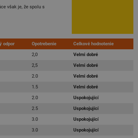
ce však je, že spolu s
ý odpor
Opotrebenie
Celkové hodnotenie
2,0
Velmi dobré
2,5
Velmi dobré
2.0
Velmi dobré
1.5
Velmi dobré
2.0
Uspokojující
2.5
Uspokojující
3.0
Uspokojující
3.0
Uspokojující