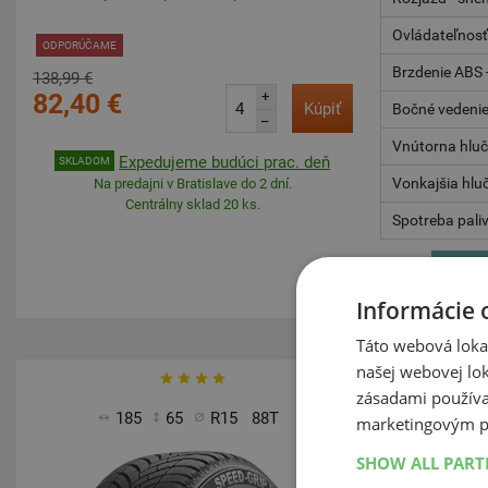
Ovládateľnosť
ODPORÚČAME
Brzdenie ABS -
138,99 €
82,40 €
+
Kúpiť
Bočné vedenie 
–
Vnútorna hlu
Expedujeme budúci prac. deň
SKLADOM
Vonkajšia hlu
Na predajni v Bratislave do 2 dní.
Centrálny sklad 20 ks.
Spotreba pali
Informácie 
Táto webová lokal
našej webovej lok
-41%
zásadami používa
Stabilita - suc
185
65
R15
88T
marketingovým p
Ovládateľnosť
SHOW ALL PAR
Brzdenie - su