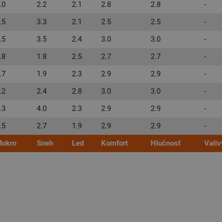
.0
2.2
2.1
2.8
2.8
-
.5
3.3
2.1
2.5
2.5
-
.5
3.5
2.4
3.0
3.0
-
.8
1.8
2.5
2.7
2.7
-
.7
1.9
2.3
2.9
2.9
-
.2
2.4
2.8
3.0
3.0
-
.3
4.0
2.3
2.9
2.9
-
.5
2.7
1.9
2.9
2.9
-
okro
Sneh
Led
Komfort
Hlučnosť
Valiv