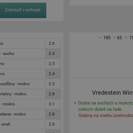
Zobraziť v eshope
185
65
1
ho
2.6
 - sucho
2.4
cho
2.5
kro
2.4
ozdĺžny - mokro
2.3
Vredestein Win
riečny - mokro
2.8
Dobré na suchých a mokrýc
 - mokro
3.1
celkom dobré na ľade.
denie - mokro
2.8
Slabiny na snehu (znehodno
- sneh
2.0