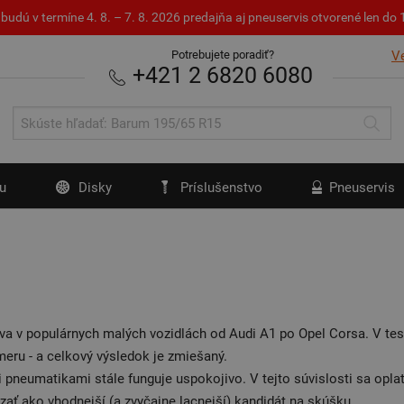
budú v termíne 4. 8. – 7. 8. 2026 predajňa aj pneuservis otvorené len d
Potrebujete poradiť?
V
+421 2 6820 6080
u
Disky
Príslušenstvo
Pneuservis
va v populárnych malých vozidlách od Audi A1 po Opel Corsa. V te
eru - a celkový výsledok je zmiešaný.
 pneumatikami stále funguje uspokojivo. V tejto súvislosti sa oplat
zať ako vhodnejší (a zvyčajne lacnejší) kandidát na skúšku.