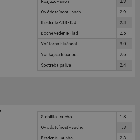
Rozjazd - sneh
2.3
Ovládateľnosť - sneh
2.9
Brzdenie ABS - ľad
2.3
Bočné vedenie - ľad
2.5
Vnútorna hlučnosť
3.0
Vonkajšia hlučnosť
2.6
Spotreba paliva
2.4
5
Stabilita - sucho
1.8
Ovládateľnosť - sucho
1.8
Brzdenie - sucho
2.3