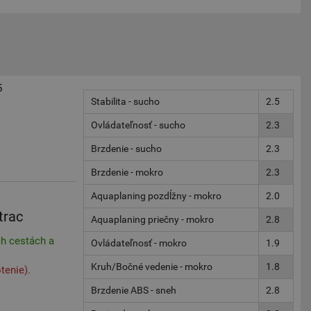
5
Stabilita - sucho
2.5
Ovládateľnosť - sucho
2.3
Brzdenie - sucho
2.3
Brzdenie - mokro
2.3
Aquaplaning pozdĺžny - mokro
2.0
trac
Aquaplaning priečny - mokro
2.8
h cestách a
Ovládateľnosť - mokro
1.9
Kruh/Bočné vedenie - mokro
1.8
tenie).
Brzdenie ABS - sneh
2.8