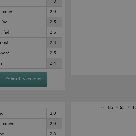
h
1.8
 - sneh
2.0
 ľad
2.5
- ľad
2.5
čnosť
2.8
čnosť
2.5
va
2.4
Zobraziť v eshope
185
65
1
ho
2.0
 - sucho
2.0
cho
2.3