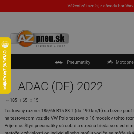
Vážení zákazníci, z dôvodu horúčav 
Pneumatiky
Motopne
ADAC (DE) 2022
185
65
15
Testovaný rozmer 185/65 R15 88 T (do 190 km/h) sa bežne použí
na testovacom vozidle VW Polo testovalo 16 modelov tohto rozm
Príjemné: Štyri pneumatiky sú dobré a stredná trieda so siedmimi
pretože v závislosti od individuálneho profilu vodiča sa môže uká