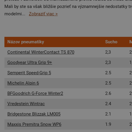
Mali by ste sa však bližšie pozrieť na významnejšie nedostatky t
modelmi
...
Zobraziť viac >
Názov pneumatiky
Sucho
M
Continental WinterContact TS 870
2,3
2
Goodyear Ultra Grip 9+
2,3
1
Semperit Speed-Grip 5
2.5
2
Michelin Alpin 6
2.5
2
BFGoodrich G-Force Winter2
2.6
2
Vredestein Wintrac
2.4
2
Bridgestone Blizzak LM005
2.1
1
Maxxis Premitra Snow WP6
1.9
2