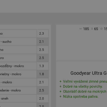
185
65
1
ho
2.3
 - sucho
2.1
cho
2.5
kro
2.5
ozdĺžny - mokro
1.3
Goodyear Ultra G
riečny - mokro
1.8
Veľmi vyvážené zimné pneu
 - mokro
2.1
Dobré na všetky povrchy.
denie - mokro
2.5
Obzvlášť dobré na mokrých
Nízka spotreba paliva.
- sneh
2.0
h
2.0