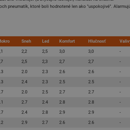
roch pneumatík, ktoré boli hodnotené len ako "uspokojivé". Alarmujú
okro
Sneh
Led
Komfort
Hlučnosť
Valiv
,1
2,2
2,5
3,0
3,0
-
,7
2,5
2,3
2,7
2,7
-
.3
2.0
2.3
2.6
2.6
-
.3
2.4
2.3
2.5
2.5
-
.7
2.0
2.5
2.7
2.7
-
.1
2.7
2.4
2.8
2.8
-
.7
2.4
2.8
2.9
2.9
-
.2
2.9
2.7
2.6
2.6
-