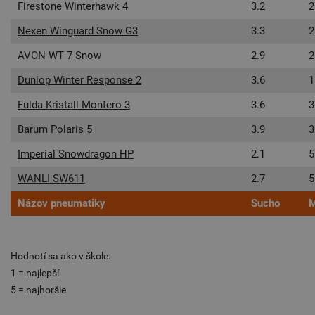
Firestone Winterhawk 4
3.2
2
Nexen Winguard Snow G3
3.3
2
AVON WT 7 Snow
2.9
2
Dunlop Winter Response 2
3.6
1
Fulda Kristall Montero 3
3.6
3
Barum Polaris 5
3.9
3
Imperial Snowdragon HP
2.1
5
WANLI SW611
2.7
5
Názov pneumatiky
Sucho
M
Hodnotí sa ako v škole.
1 = najlepší
5 = najhoršie