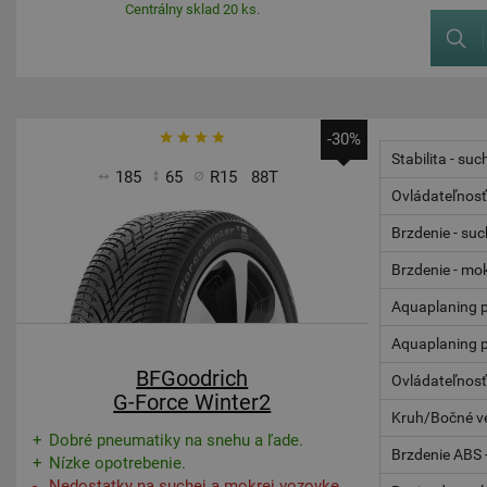
Centrálny sklad 20 ks.
-30%
Stabilita - suc
185
65
R15
88T
Ovládateľnosť
Brzdenie - su
Brzdenie - mo
Aquaplaning p
Aquaplaning p
BFGoodrich
Ovládateľnosť
G-Force Winter2
Kruh/Bočné ve
Dobré pneumatiky na snehu a ľade.
Brzdenie ABS 
Nízke opotrebenie.
Nedostatky na suchej a mokrej vozovke