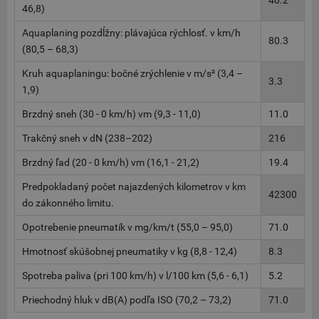
40.2
46,8)
Aquaplaning pozdĺžny: plávajúca rýchlosť. v km/h
80.3
(80,5 – 68,3)
Kruh aquaplaningu: bočné zrýchlenie v m/s² (3,4 –
3.3
1,9)
Brzdný sneh (30 - 0 km/h) vm (9,3 - 11,0)
11.0
Trakčný sneh v dN (238–202)
216
Brzdný ľad (20 - 0 km/h) vm (16,1 - 21,2)
19.4
Predpokladaný počet najazdených kilometrov v km
42300
do zákonného limitu.
Opotrebenie pneumatík v mg/km/t (55,0 – 95,0)
71.0
Hmotnosť skúšobnej pneumatiky v kg (8,8 - 12,4)
8.3
Spotreba paliva (pri 100 km/h) v l/100 km (5,6 - 6,1)
5.2
Priechodný hluk v dB(A) podľa ISO (70,2 – 73,2)
71.0