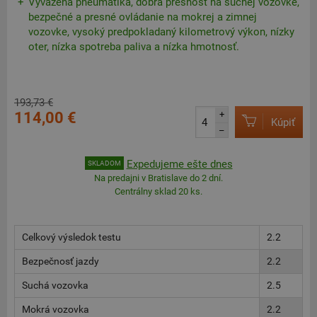
Vyvážená pneumatika, dobrá presnosť na suchej vozovke,
bezpečné a presné ovládanie na mokrej a zimnej
vozovke, vysoký predpokladaný kilometrový výkon, nízky
oter, nízka spotreba paliva a nízka hmotnosť.
193,73 €
114,00 €
+
Kúpiť
–
Expedujeme ešte dnes
SKLADOM
Na predajni v Bratislave do 2 dní.
Centrálny sklad 20 ks.
Celkový výsledok testu
2.2
Bezpečnosť jazdy
2.2
Suchá vozovka
2.5
Mokrá vozovka
2.2