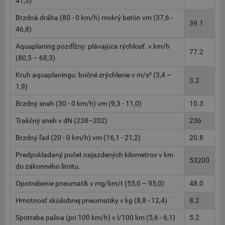
41,3)
Brzdná dráha (80 - 0 km/h) mokrý betón vm (37,6 -
39.1
46,8)
Aquaplaning pozdĺžny: plávajúca rýchlosť. v km/h
77.2
(80,5 – 68,3)
Kruh aquaplaningu: bočné zrýchlenie v m/s² (3,4 –
3.2
1,9)
Brzdný sneh (30 - 0 km/h) vm (9,3 - 11,0)
10.3
Trakčný sneh v dN (238–202)
236
Brzdný ľad (20 - 0 km/h) vm (16,1 - 21,2)
20.8
Predpokladaný počet najazdených kilometrov v km
53200
do zákonného limitu.
Opotrebenie pneumatík v mg/km/t (55,0 – 95,0)
48.0
Hmotnosť skúšobnej pneumatiky v kg (8,8 - 12,4)
8.2
Spotreba paliva (pri 100 km/h) v l/100 km (5,6 - 6,1)
5.2