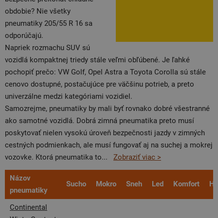
obdobie? Nie všetky
pneumatiky 205/55 R 16 sa
odporúčajú.
Napriek rozmachu SUV sú
vozidlá kompaktnej triedy stále veľmi obľúbené. Je ľahké
pochopiť prečo: VW Golf, Opel Astra a Toyota Corolla sú stále
cenovo dostupné, postačujúce pre väčšinu potrieb, a preto
univerzálne medzi kategóriami vozidiel.
Samozrejme, pneumatiky by mali byť rovnako dobré všestranné
ako samotné vozidlá. Dobrá zimná pneumatika preto musí
poskytovať nielen vysokú úroveň bezpečnosti jazdy v zimných
cestných podmienkach, ale musí fungovať aj na suchej a mokrej
vozovke. Ktorá pneumatika to
...
Zobraziť viac >
Názov
Sucho
Mokro
Sneh
Led
Komfort
Hl
pneumatiky
Continental