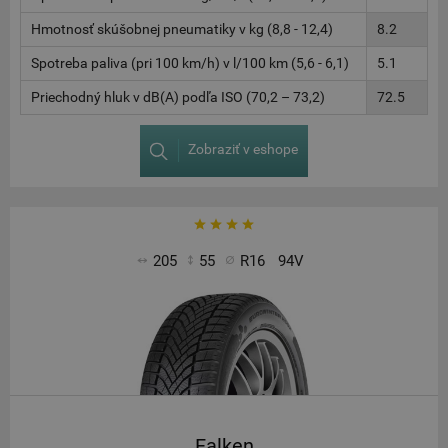
Hmotnosť skúšobnej pneumatiky v kg (8,8 - 12,4)
8.2
Spotreba paliva (pri 100 km/h) v l/100 km (5,6 - 6,1)
5.1
Priechodný hluk v dB(A) podľa ISO (70,2 – 73,2)
72.5
Zobraziť v eshope
205
55
R16
94V
Falken