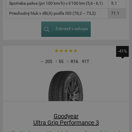
Spotreba paliva (pri 100 km/h) v l/100 km (5,6 - 6,1)
5.1
Priechodný hluk v dB(A) podľa ISO (70,2 – 73,2)
71.1
Zobraziť v eshope
-41%
205
55
R16
91T
Goodyear
Ultra Grip Performance 3