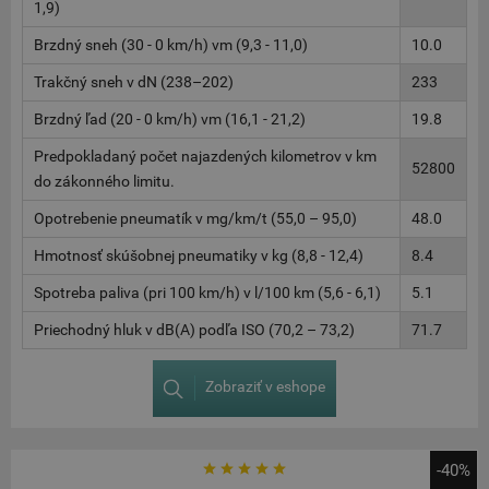
1,9)
Brzdný sneh (30 - 0 km/h) vm (9,3 - 11,0)
10.0
Trakčný sneh v dN (238–202)
233
Brzdný ľad (20 - 0 km/h) vm (16,1 - 21,2)
19.8
Predpokladaný počet najazdených kilometrov v km
52800
do zákonného limitu.
Opotrebenie pneumatík v mg/km/t (55,0 – 95,0)
48.0
Hmotnosť skúšobnej pneumatiky v kg (8,8 - 12,4)
8.4
Spotreba paliva (pri 100 km/h) v l/100 km (5,6 - 6,1)
5.1
Priechodný hluk v dB(A) podľa ISO (70,2 – 73,2)
71.7
Zobraziť v eshope
-40%