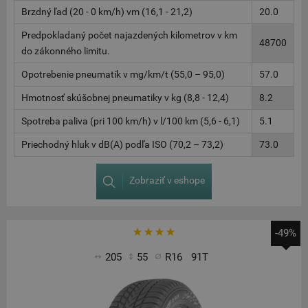
Brzdný ľad (20 - 0 km/h) vm (16,1 - 21,2)
20.0
Predpokladaný počet najazdených kilometrov v km
48700
do zákonného limitu.
Opotrebenie pneumatík v mg/km/t (55,0 – 95,0)
57.0
Hmotnosť skúšobnej pneumatiky v kg (8,8 - 12,4)
8.2
Spotreba paliva (pri 100 km/h) v l/100 km (5,6 - 6,1)
5.1
Priechodný hluk v dB(A) podľa ISO (70,2 – 73,2)
73.0
Zobraziť v eshope
-49%
205
55
R16
91T