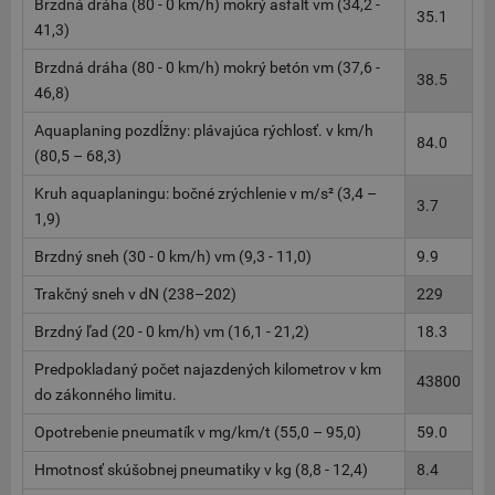
Brzdná dráha (80 - 0 km/h) mokrý asfalt vm (34,2 -
35.1
41,3)
Brzdná dráha (80 - 0 km/h) mokrý betón vm (37,6 -
38.5
46,8)
Aquaplaning pozdĺžny: plávajúca rýchlosť. v km/h
84.0
(80,5 – 68,3)
Kruh aquaplaningu: bočné zrýchlenie v m/s² (3,4 –
3.7
1,9)
Brzdný sneh (30 - 0 km/h) vm (9,3 - 11,0)
9.9
Trakčný sneh v dN (238–202)
229
Brzdný ľad (20 - 0 km/h) vm (16,1 - 21,2)
18.3
Predpokladaný počet najazdených kilometrov v km
43800
do zákonného limitu.
Opotrebenie pneumatík v mg/km/t (55,0 – 95,0)
59.0
Hmotnosť skúšobnej pneumatiky v kg (8,8 - 12,4)
8.4