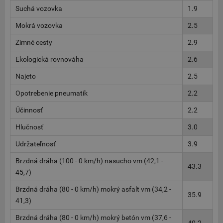
Suchá vozovka
1.9
Mokrá vozovka
2.5
Zimné cesty
2.9
Ekologická rovnováha
2.6
Najeto
2.5
Opotrebenie pneumatík
2.2
Účinnosť
2.2
Hlučnosť
3.0
Udržateľnosť
3.9
Brzdná dráha (100 - 0 km/h) nasucho vm (42,1 -
43.3
45,7)
Brzdná dráha (80 - 0 km/h) mokrý asfalt vm (34,2 -
35.9
41,3)
Brzdná dráha (80 - 0 km/h) mokrý betón vm (37,6 -