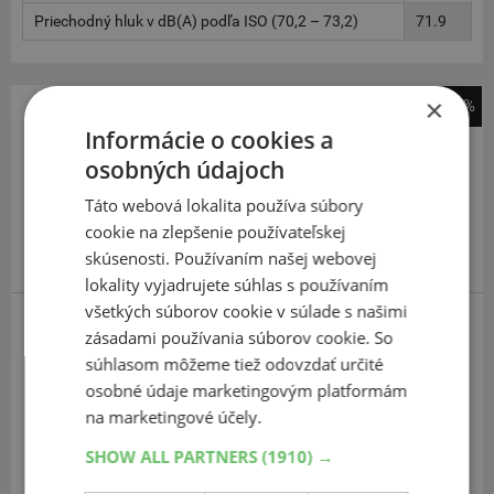
Priechodný hluk v dB(A) podľa ISO (70,2 – 73,2)
71.9
×
-45%
Informácie o cookies a
205
55
R16
91T
osobných údajoch
Táto webová lokalita používa súbory
cookie na zlepšenie používateľskej
skúsenosti. Používaním našej webovej
lokality vyjadrujete súhlas s používaním
všetkých súborov cookie v súlade s našimi
zásadami používania súborov cookie. So
Hankook
súhlasom môžeme tiež odovzdať určité
W462 Winter i*cept RS3
osobné údaje marketingovým platformám
Bezpečné a presné ovládanie na suchých cestách,
na marketingové účely.
bezpečné a presné ovládanie na zimných cestách, dobrý
SHOW ALL PARTNERS
(1910) →
predpokladaný počet najazdených kilometrov, veľmi nízka
oteruvzdornosť, nízka hmotnosť a nízka spotreba paliva.