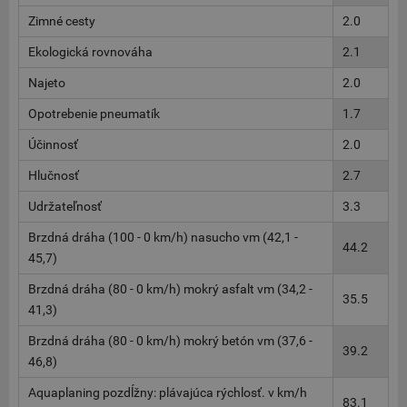
Zimné cesty
2.0
Ekologická rovnováha
2.1
Najeto
2.0
Opotrebenie pneumatík
1.7
Účinnosť
2.0
Hlučnosť
2.7
Udržateľnosť
3.3
Brzdná dráha (100 - 0 km/h) nasucho vm (42,1 -
44.2
45,7)
Brzdná dráha (80 - 0 km/h) mokrý asfalt vm (34,2 -
35.5
41,3)
Brzdná dráha (80 - 0 km/h) mokrý betón vm (37,6 -
39.2
46,8)
Aquaplaning pozdĺžny: plávajúca rýchlosť. v km/h
83.1