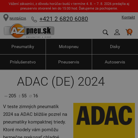
Vážení zákazníci, z dôvodu horúčav budú v termíne 4. 8. – 7. 8. 2026 predajňa aj
pneuservis otvorené len do 15:00 hod. Ďakujeme za pochopenie.
Kontakt
+421 2 6820 6080
NAVIGÁCIA
0
Pneumatiky
Motopneu
Disky
Príslušenstvo
Pneuservis
Autoservis
ADAC (DE) 2024
205
55
16
V teste zimných pneumatík
2024 sa ADAC bližšie pozrel na
pneumatiky kompaktnej triedy.
Ktoré modely vám pomôžu
bezpečne prekonať chladné