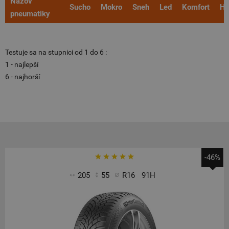
Názov
Sucho
Mokro
Sneh
Led
Komfort
Hl
pneumatiky
Testuje sa na stupnici od 1 do 6 :
1 - najlepší
6 - najhorší
-46%
205
55
R16
91H