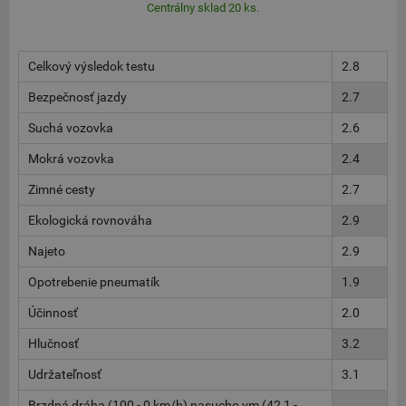
Centrálny sklad 20 ks.
Celkový výsledok testu
2.8
Bezpečnosť jazdy
2.7
Suchá vozovka
2.6
Mokrá vozovka
2.4
Zimné cesty
2.7
Ekologická rovnováha
2.9
Najeto
2.9
Opotrebenie pneumatík
1.9
Účinnosť
2.0
Hlučnosť
3.2
Udržateľnosť
3.1
Brzdná dráha (100 - 0 km/h) nasucho vm (42,1 -