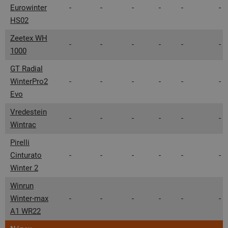
Eurowinter
-
-
-
-
-
-
HS02
Zeetex WH
-
-
-
-
-
-
1000
GT Radial
WinterPro2
-
-
-
-
-
-
Evo
Vredestein
-
-
-
-
-
-
Wintrac
Pirelli
Cinturato
-
-
-
-
-
-
Winter 2
Winrun
Winter-max
-
-
-
-
-
-
A1 WR22