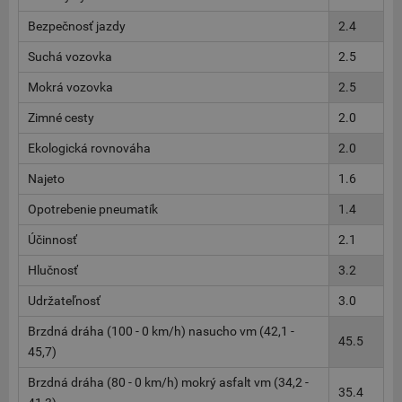
Bezpečnosť jazdy
2.4
Suchá vozovka
2.5
Mokrá vozovka
2.5
Zimné cesty
2.0
Ekologická rovnováha
2.0
Najeto
1.6
Opotrebenie pneumatík
1.4
Účinnosť
2.1
Hlučnosť
3.2
Udržateľnosť
3.0
Brzdná dráha (100 - 0 km/h) nasucho vm (42,1 -
45.5
45,7)
Brzdná dráha (80 - 0 km/h) mokrý asfalt vm (34,2 -
35.4