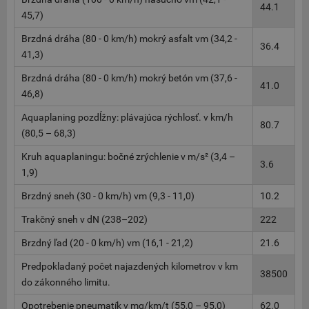
44.1
45,7)
Brzdná dráha (80 - 0 km/h) mokrý asfalt vm (34,2 -
36.4
41,3)
Brzdná dráha (80 - 0 km/h) mokrý betón vm (37,6 -
41.0
46,8)
Aquaplaning pozdĺžny: plávajúca rýchlosť. v km/h
80.7
(80,5 – 68,3)
Kruh aquaplaningu: bočné zrýchlenie v m/s² (3,4 –
3.6
1,9)
Brzdný sneh (30 - 0 km/h) vm (9,3 - 11,0)
10.2
Trakčný sneh v dN (238–202)
222
Brzdný ľad (20 - 0 km/h) vm (16,1 - 21,2)
21.6
Predpokladaný počet najazdených kilometrov v km
38500
do zákonného limitu.
Opotrebenie pneumatík v mg/km/t (55,0 – 95,0)
62.0