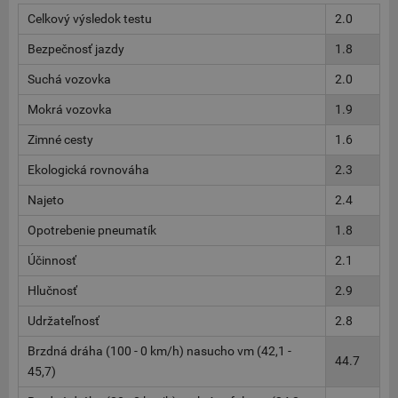
Celkový výsledok testu
2.0
Bezpečnosť jazdy
1.8
Suchá vozovka
2.0
Mokrá vozovka
1.9
Zimné cesty
1.6
Ekologická rovnováha
2.3
Najeto
2.4
Opotrebenie pneumatík
1.8
Účinnosť
2.1
Hlučnosť
2.9
Udržateľnosť
2.8
Brzdná dráha (100 - 0 km/h) nasucho vm (42,1 -
44.7
45,7)