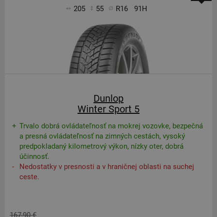
205
55
R16
91H
Dunlop
Winter Sport 5
Trvalo dobrá ovládateľnosť na mokrej vozovke, bezpečná
a presná ovládateľnosť na zimných cestách, vysoký
predpokladaný kilometrový výkon, nízky oter, dobrá
účinnosť.
Nedostatky v presnosti a v hraničnej oblasti na suchej
ceste.
167,90 €