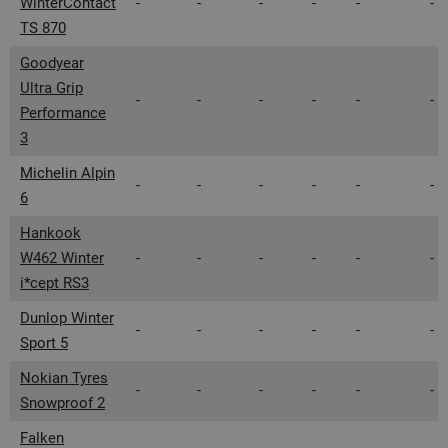
WinterContact
-
-
-
-
-
-
TS 870
Goodyear
Ultra Grip
-
-
-
-
-
-
Performance
3
Michelin Alpin
-
-
-
-
-
-
6
Hankook
W462 Winter
-
-
-
-
-
-
i*cept RS3
Dunlop Winter
-
-
-
-
-
-
Sport 5
Nokian Tyres
-
-
-
-
-
-
Snowproof 2
Falken