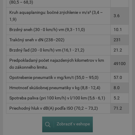
(80,5 – 68,3)
Kruh aquaplaningu: bočné zrýchlenie v m/s² (3,4 –
3.6
1,9)
Brzdný sneh (30 - 0 km/h) vm (9,3 - 11,0)
10.1
Trakčný sneh v dN (238–202)
231
Brzdný ľad (20 - 0 km/h) vm (16,1 - 21,2)
21.2
Predpokladaný počet najazdených kilometrov v km
49100
do zákonného limitu.
Opotrebenie pneumatík v mg/km/t (55,0 – 95,0)
57.0
Hmotnosť skúšobnej pneumatiky v kg (8,8 - 12,4)
8.0
Spotreba paliva (pri 100 km/h) v l/100 km (5,6 - 6,1)
5.2
Priechodný hluk v dB(A) podľa ISO (70,2 – 73,2)
71.2
Zobraziť v eshope