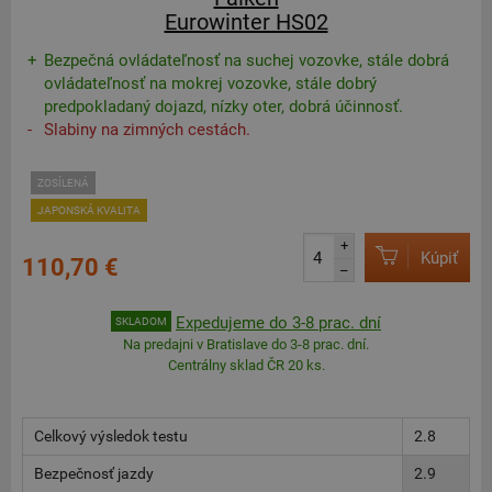
Eurowinter HS02
Bezpečná ovládateľnosť na suchej vozovke, stále dobrá
ovládateľnosť na mokrej vozovke, stále dobrý
predpokladaný dojazd, nízky oter, dobrá účinnosť.
Slabiny na zimných cestách.
ZOSÍLENÁ
JAPONSKÁ KVALITA
+
Kúpiť
110,70 €
–
Expedujeme do 3-8 prac. dní
SKLADOM
Na predajni v Bratislave do 3-8 prac. dní.
Centrálny sklad ČR 20 ks.
Celkový výsledok testu
2.8
Bezpečnosť jazdy
2.9