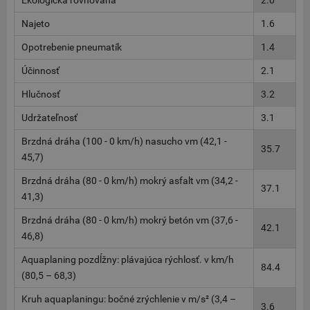
Ekologická rovnováha
2.0
Najeto
1.6
Opotrebenie pneumatík
1.4
Účinnosť
2.1
Hlučnosť
3.2
Udržateľnosť
3.1
Brzdná dráha (100 - 0 km/h) nasucho vm (42,1 -
35.7
45,7)
Brzdná dráha (80 - 0 km/h) mokrý asfalt vm (34,2 -
37.1
41,3)
Brzdná dráha (80 - 0 km/h) mokrý betón vm (37,6 -
42.1
46,8)
Aquaplaning pozdĺžny: plávajúca rýchlosť. v km/h
84.4
(80,5 – 68,3)
Kruh aquaplaningu: bočné zrýchlenie v m/s² (3,4 –
3.6