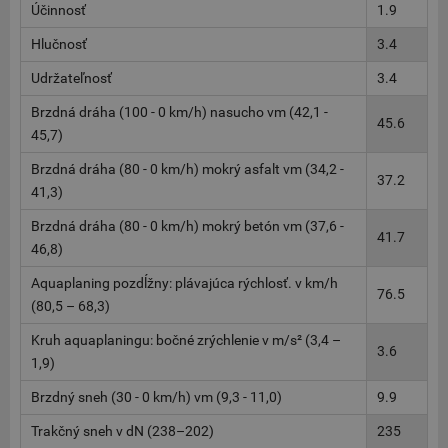
Účinnosť
1.9
Hlučnosť
3.4
Udržateľnosť
3.4
Brzdná dráha (100 - 0 km/h) nasucho vm (42,1 -
45.6
45,7)
Brzdná dráha (80 - 0 km/h) mokrý asfalt vm (34,2 -
37.2
41,3)
Brzdná dráha (80 - 0 km/h) mokrý betón vm (37,6 -
41.7
46,8)
Aquaplaning pozdĺžny: plávajúca rýchlosť. v km/h
76.5
(80,5 – 68,3)
Kruh aquaplaningu: bočné zrýchlenie v m/s² (3,4 –
3.6
1,9)
Brzdný sneh (30 - 0 km/h) vm (9,3 - 11,0)
9.9
Trakčný sneh v dN (238–202)
235