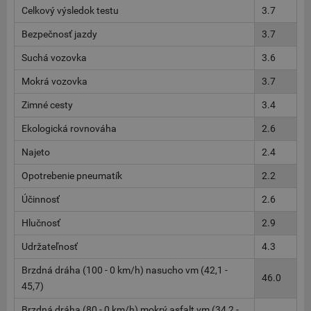
Celkový výsledok testu
3.7
Bezpečnosť jazdy
3.7
Suchá vozovka
3.6
Mokrá vozovka
3.7
Zimné cesty
3.4
Ekologická rovnováha
2.6
Najeto
2.4
Opotrebenie pneumatík
2.2
Účinnosť
2.6
Hlučnosť
2.9
Udržateľnosť
4.3
Brzdná dráha (100 - 0 km/h) nasucho vm (42,1 -
46.0
45,7)
Brzdná dráha (80 - 0 km/h) mokrý asfalt vm (34,2 -