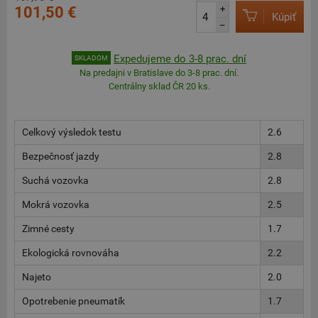
101,50 €
+
Kúpiť
–
Expedujeme do 3-8 prac. dní
SKLADOM
Na predajni v Bratislave do 3-8 prac. dní.
Centrálny sklad ČR 20 ks.
Celkový výsledok testu
2.6
Bezpečnosť jazdy
2.8
Suchá vozovka
2.8
Mokrá vozovka
2.5
Zimné cesty
1.7
Ekologická rovnováha
2.2
Najeto
2.0
Opotrebenie pneumatík
1.7