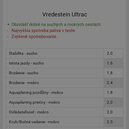
Vredestein Ultrac
Obzvlášť dobré na suchých a mokrých cestách.
Najvyššia spotreba paliva v teste.
Zvýšené opotrebovanie.
Stabilita - sucho
2.0
Istota jazdy - sucho
1.6
Brzdenie - sucho
1.8
Brzdenie - mokro
2.4
Aquaplaning pozdĺžny - mokro
1.8
Aquaplaning priečny - mokro
2.0
Ovládateľnosť - mokro
2.0
Kruh/Bočné vedenie - mokro
2.3