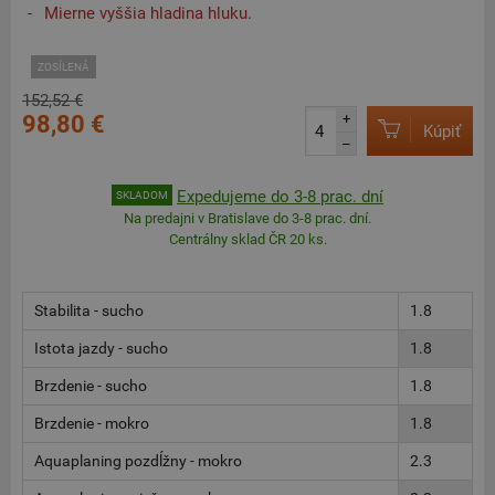
Mierne vyššia hladina hluku.
ZOSÍLENÁ
152,52 €
98,80 €
+
Kúpiť
–
Expedujeme do 3-8 prac. dní
SKLADOM
Na predajni v Bratislave do 3-8 prac. dní.
Centrálny sklad ČR 20 ks.
Stabilita - sucho
1.8
Istota jazdy - sucho
1.8
Brzdenie - sucho
1.8
Brzdenie - mokro
1.8
Aquaplaning pozdĺžny - mokro
2.3