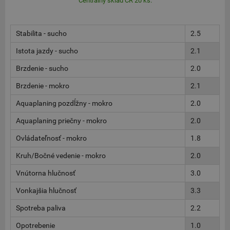
Centrálny sklad ČR 20 ks.
Stabilita - sucho
2.5
Istota jazdy - sucho
2.1
Brzdenie - sucho
2.0
Brzdenie - mokro
2.1
Aquaplaning pozdĺžny - mokro
2.0
Aquaplaning priečny - mokro
2.0
Ovládateľnosť - mokro
1.8
Kruh/Bočné vedenie - mokro
2.0
Vnútorna hlučnosť
3.0
Vonkajšia hlučnosť
3.3
Spotreba paliva
2.2
Opotrebenie
1.0