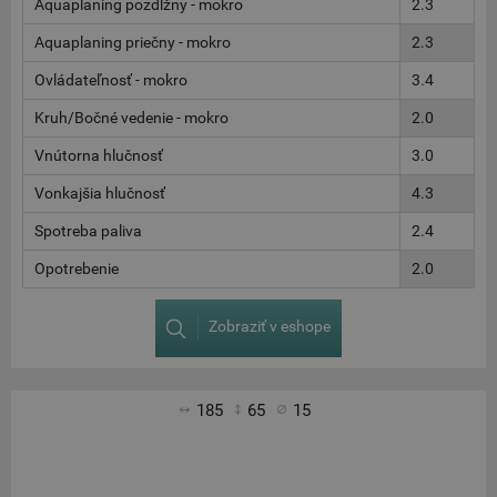
Aquaplaning pozdĺžny - mokro
2.3
Aquaplaning priečny - mokro
2.3
Ovládateľnosť - mokro
3.4
Kruh/Bočné vedenie - mokro
2.0
Vnútorna hlučnosť
3.0
Vonkajšia hlučnosť
4.3
Spotreba paliva
2.4
Opotrebenie
2.0
Zobraziť v eshope
185
65
15