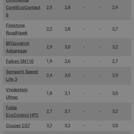
Continental
ContiEcoContact
2,5
2,8
-
-
2,9
6
Firestone
2,2
2,8
-
-
3,7
RoadHawk
BFGoodrich
2,9
3,0
-
-
3,2
Advantage
Falken SN110
1,9
2,6
-
-
2,7
Semperit Speed-
2,4
3,0
-
-
2,9
Life 3
Vredestein
1,8
2,1
-
-
3,0
Ultrac
Fulda
2,7
3,1
-
-
3,2
EcoControl HP2
Cooper CS7
3,2
3,2
-
-
3,0