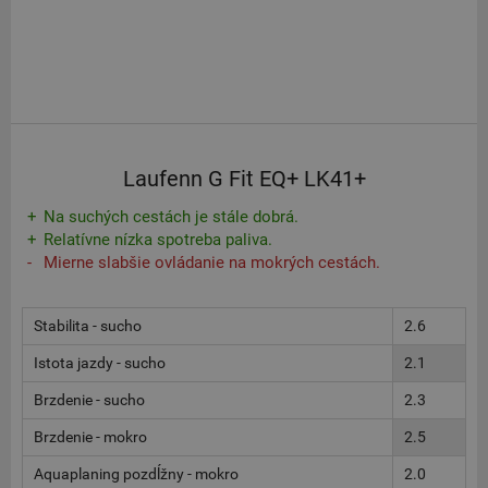
Laufenn G Fit EQ+ LK41+
Na suchých cestách je stále dobrá.
Relatívne nízka spotreba paliva.
Mierne slabšie ovládanie na mokrých cestách.
Stabilita - sucho
2.6
Istota jazdy - sucho
2.1
Brzdenie - sucho
2.3
Brzdenie - mokro
2.5
Aquaplaning pozdĺžny - mokro
2.0