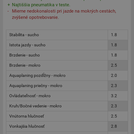
Najtiššia pneumatika v teste.
Mierne nedokonalosti pri jazde na mokrých cestách,
zvýšené opotrebovanie.
Stabilita - sucho
1.8
Istota jazdy - sucho
1.8
Brzdenie - sucho
1.8
Brzdenie - mokro
2.5
Aquaplaning pozdĺžny - mokro
2.0
Aquaplaning priečny - mokro
2.3
Ovládateľnosť - mokro
3.2
Kruh/Bočné vedenie - mokro
2.3
Vnútorna hlučnosť
2.5
Vonkajšia hlučnosť
2.8