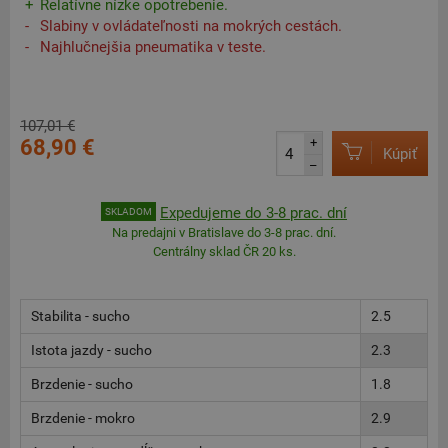
Relatívne nízke opotrebenie.
Slabiny v ovládateľnosti na mokrých cestách.
Najhlučnejšia pneumatika v teste.
107,01 €
68,90 €
+
Kúpiť
–
Expedujeme do 3-8 prac. dní
SKLADOM
Na predajni v Bratislave do 3-8 prac. dní.
Centrálny sklad ČR 20 ks.
Stabilita - sucho
2.5
Istota jazdy - sucho
2.3
Brzdenie - sucho
1.8
Brzdenie - mokro
2.9