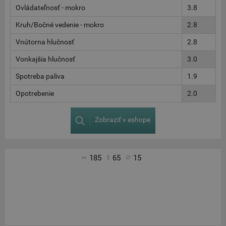
Ovládateľnosť - mokro
3.8
Kruh/Bočné vedenie - mokro
2.8
Vnútorna hlučnosť
2.8
Vonkajšia hlučnosť
3.0
Spotreba paliva
1.9
Opotrebenie
2.0
Zobraziť v eshope
185
65
15