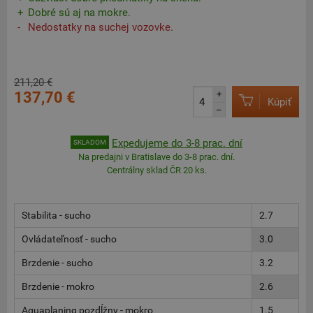
Dobré sú aj na mokre.
Nedostatky na suchej vozovke.
211,20 €
137,70 €
+
Kúpiť
–
Expedujeme do 3-8 prac. dní
SKLADOM
Na predajni v Bratislave do 3-8 prac. dní.
Centrálny sklad ČR 20 ks.
Stabilita - sucho
2.7
Ovládateľnosť - sucho
3.0
Brzdenie - sucho
3.2
Brzdenie - mokro
2.6
Aquaplaning pozdĺžny - mokro
1.5