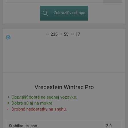
Zobraziť v eshope
235
55
17
Vredestein Wintrac Pro
Obzvlášť dobré na suchej vozovke.
Dobré sú aj na mokre.
Drobné nedostatky na snehu.
Stabilita - sucho
2.0