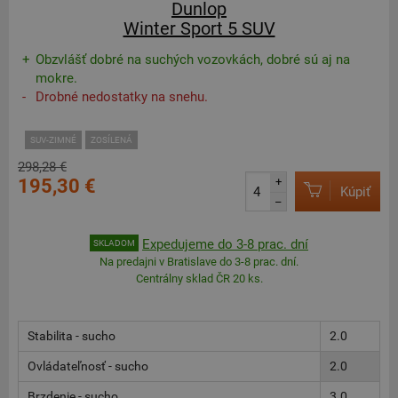
Dunlop
Winter Sport 5 SUV
Obzvlášť dobré na suchých vozovkách, dobré sú aj na
mokre.
Drobné nedostatky na snehu.
SUV-ZIMNÉ
ZOSÍLENÁ
298,28 €
195,30 €
+
Kúpiť
–
Expedujeme do 3-8 prac. dní
SKLADOM
Na predajni v Bratislave do 3-8 prac. dní.
Centrálny sklad ČR 20 ks.
Stabilita - sucho
2.0
Ovládateľnosť - sucho
2.0
Brzdenie - sucho
3.0