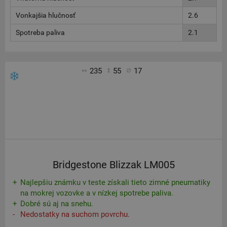
Vonkajšia hlučnosť
2.6
Spotreba paliva
2.1
235
55
17
Bridgestone Blizzak LM005
Najlepšiu známku v teste získali tieto zimné pneumatiky
na mokrej vozovke a v nízkej spotrebe paliva.
Dobré sú aj na snehu.
Nedostatky na suchom povrchu.