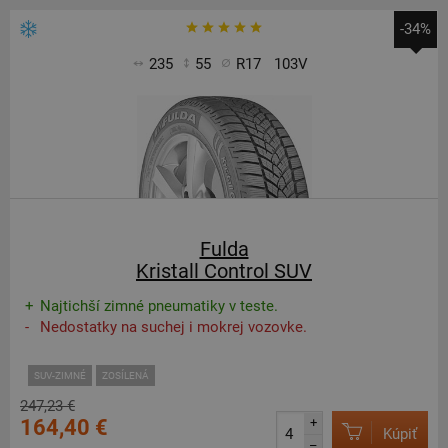
-34%
235
55
R17
103V
Fulda
Kristall Control SUV
Najtichší zimné pneumatiky v teste.
Nedostatky na suchej i mokrej vozovke.
SUV-ZIMNÉ
ZOSÍLENÁ
247,23 €
164,40 €
+
Kúpiť
–