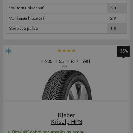
Vnútorna hlučnosť
3.0
Vonkajšia hlučnosť
2.9
Spotreba paliva
1.8
-35%
235
55
R17
99H
FR
Kleber
Krisalp HP3
Obzvlášť dobré pneumatiky na snehu.