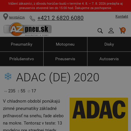
Vážení zákazníci, z dôvodu horúčav budú v termíne 4. 8. – 7. 8. 2026 predajňa aj
pneuservis otvorené len do 15:00 hod. Ďakujeme za pochopenie.
Kontakt
+421 2 6820 6080
NAVIGÁCIA
0
Pneumatiky
Motopneu
Disky
Príslušenstvo
Pneuservis
Autoservis
ADAC (DE) 2020
235
55
17
V chladnom období ponúkajú
zimné pneumatiky základné
priľnavosť na snehu, ľade alebo
na mokre. Tentoraz v teste: 13
modelov pre strednej triedy