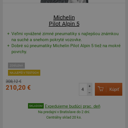
Michelin
Pilot Alpin 5
Veľmi vyvážené zimné pneumatiky s najlepšou známkou
na suché a snehom pokryté vozovke.
Dobré sú pneumatiky Michelin Pilot Alpin 5 tiež na mokré
povrchy.
ZOSÍLENÁ
NAJLEPŠÍ V TESTOCH
308,12 €
210,20 €
+
Kúpiť
–
Expedujeme budúci prac. deň
SKLADOM
Na predajni v Bratislave do 2 dní.
Centrálny sklad 20 ks.