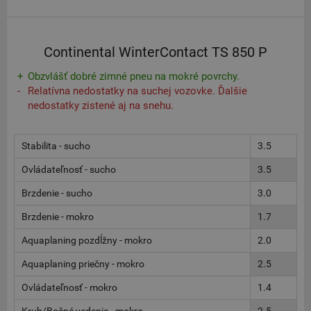
Continental WinterContact TS 850 P
Obzvlášť dobré zimné pneu na mokré povrchy.
Relatívna nedostatky na suchej vozovke. Ďalšie
nedostatky zistené aj na snehu.
Stabilita - sucho
3.5
Ovládateľnosť - sucho
3.5
Brzdenie - sucho
3.0
Brzdenie - mokro
1.7
Aquaplaning pozdĺžny - mokro
2.0
Aquaplaning priečny - mokro
2.5
Ovládateľnosť - mokro
1.4