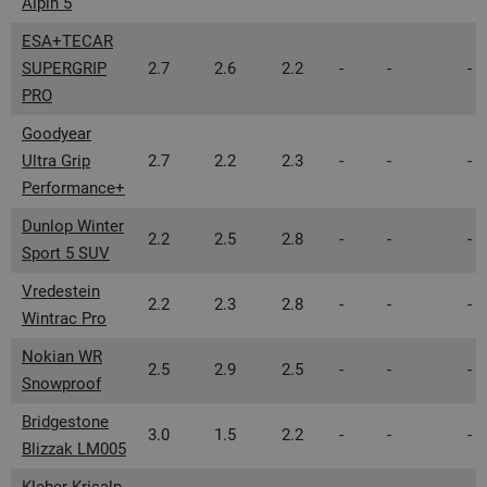
Alpin 5
ESA+TECAR
SUPERGRIP
2.7
2.6
2.2
-
-
-
PRO
Goodyear
Ultra Grip
2.7
2.2
2.3
-
-
-
Performance+
Dunlop Winter
2.2
2.5
2.8
-
-
-
Sport 5 SUV
Vredestein
2.2
2.3
2.8
-
-
-
Wintrac Pro
Nokian WR
2.5
2.9
2.5
-
-
-
Snowproof
Bridgestone
3.0
1.5
2.2
-
-
-
Blizzak LM005