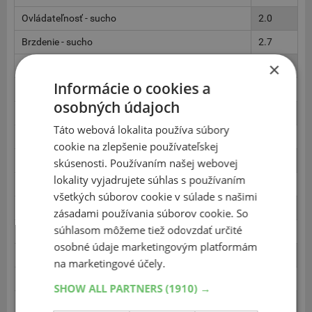
Ovládateľnosť - sucho
2.0
Brzdenie - sucho
2.7
×
Brzdenie - mokro
2.2
Informácie o cookies a
Aquaplaning pozdĺžny - mokro
2.5
osobných údajoch
Aquaplaning priečny - mokro
2.2
Táto webová lokalita používa súbory
Ovládateľnosť - mokro
2.0
cookie na zlepšenie používateľskej
Kruh/Bočné vedenie - mokro
2.5
skúsenosti. Používaním našej webovej
lokality vyjadrujete súhlas s používaním
Brzdenie ABS - sneh
2.5
všetkých súborov cookie v súlade s našimi
Rozjazd - sneh
2.2
zásadami používania súborov cookie. So
súhlasom môžeme tiež odovzdať určité
Ovládateľnosť - sneh
3.2
osobné údaje marketingovým platformám
Brzdenie ABS - ľad
2.5
na marketingové účely.
Bočné vedenie - ľad
2.2
SHOW ALL PARTNERS
(1910) →
Vnútorna hlučnosť
3.2