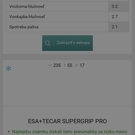
Vnútorna hlučnosť
3.2
Vonkajšia hlučnosť
2.7
Spotreba paliva
2.1
Zobraziť v eshope
235
55
17
ESA+TECAR SUPERGRIP PRO
Najlepšiu známku získali tieto pneumatiky za nízku mieru