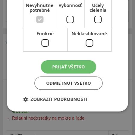
Nevyhnutne
Výkonnosť
Účely
Vonkajšia hlučnosť
3.0
potrebné
cielenia
Spotreba paliva
2.1
Funkcie
Neklasifikované
235
55
17
PRIJAŤ VŠETKO
ODMIETNUŤ VŠETKO
Nokian WR Snowproof
ZOBRAZIŤ PODROBNOSTI
Dobré zimné pneumatiky na suchej a snehom pokryté
vozovke.
Relatiní nedostatky na mokre a ľade.