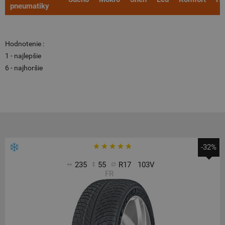
pneumatiky
Hodnotenie :
1 - najlepšie
6 - najhoršie
-32%
235
55
R17
103V
FR