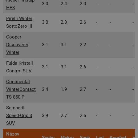
Kleber Krisalp
3.0
2.4
2.0
-
-
-
HP3
Pirelli Winter
3.0
2.3
2.6
-
-
-
SottoZero III
Cooper
Discoverer
3.1
3.1
2.2
-
-
-
WInter
Fulda Kristall
3.1
3.1
2.6
-
-
-
Control SUV
Continental
WinterContact
3.4
1.9
2.7
-
-
-
TS 850 P
Semperit
Speed-Grip 3
3.9
2.7
2.6
-
-
-
SUV
Názov
Sucho
Mokro
Sneh
Led
Komfort
Hl