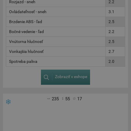
Rozjazd - sneh
2.2
Ovládateľnosť - sneh
3.1
Brzdenie ABS - ľad
2.5
Bočné vedenie - ľad
2.2
Vnútorna hlučnosť
2.5
Vonkajšia hlučnosť
2.7
Spotreba paliva
2.0
Zobraziť v eshope
235
55
17