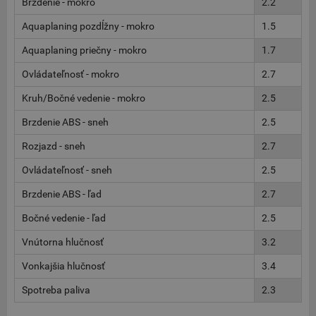
Brzdenie - mokro
2.2
Aquaplaning pozdĺžny - mokro
1.5
Aquaplaning priečny - mokro
1.7
Ovládateľnosť - mokro
2.7
Kruh/Bočné vedenie - mokro
2.5
Brzdenie ABS - sneh
2.5
Rozjazd - sneh
2.7
Ovládateľnosť - sneh
2.5
Brzdenie ABS - ľad
2.7
Bočné vedenie - ľad
2.5
Vnútorna hlučnosť
3.2
Vonkajšia hlučnosť
3.4
Spotreba paliva
2.3