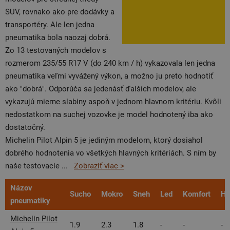
SUV, rovnako ako pre dodávky a
transportéry. Ale len jedna
pneumatika bola naozaj dobrá.
Zo 13 testovaných modelov s
rozmerom 235/55 R17 V (do 240 km / h) vykazovala len jedna
pneumatika veľmi vyvážený výkon, a možno ju preto hodnotiť
ako "dobrá". Odporúča sa jedenásť ďalších modelov, ale
vykazujú mierne slabiny aspoň v jednom hlavnom kritériu. Kvôli
nedostatkom na suchej vozovke je model hodnotený iba ako
dostatočný.
Michelin Pilot Alpin 5 je jediným modelom, ktorý dosiahol
dobrého hodnotenia vo všetkých hlavných kritériách. S ním by
naše testovacie
...
Zobraziť viac >
Názov
Sucho
Mokro
Sneh
Led
Komfort
Hl
pneumatiky
Michelin Pilot
1.9
2.3
1.8
-
-
-