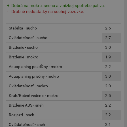
Dobrá na mokru, snehu a v nízkej spotrebe paliva.
Drobné nedostatky na suchej vozovke.
Stabilita - sucho
2.5
Ovládateľnosť - sucho
2.7
Brzdenie - sucho
3.0
Brzdenie - mokro
1.9
Aquaplaning pozdĺžny - mokro
2.2
Aquaplaning priečny - mokro
3.0
Ovládateľnosť - mokro
2.0
Kruh/Bočné vedenie - mokro
2.5
Brzdenie ABS - sneh
2.2
Rozjazd - sneh
2.2
Ovládateľnosť - sneh
2.1