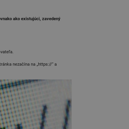
ovnako ako existujúci, zavedený
vateľa.
ránka nezačína na „https://“ a