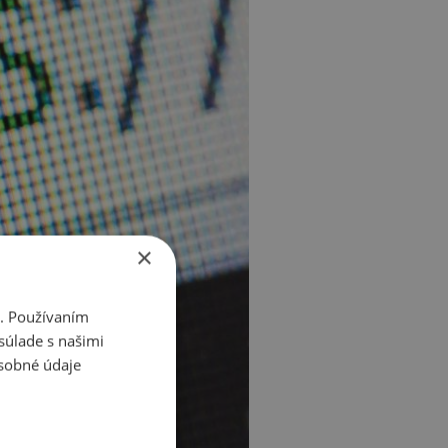
×
i. Používaním
súlade s našimi
sobné údaje