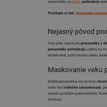
pneumatiky sú
staré
,
poškodené
aleb
Prečítajte si tiež:
Nepoznáte opotrebo
Nejasný pôvod pn
Toto platí najmä pre
pneumatiky z dr
pneumatiky pochádzajú
, radšej sa m
skladované, zažili haváriu alebo leža
Maskovanie veku 
Každá pneumatika má na boku
štvor
tento kód
viditeľne zamaskovaný
, p
vyhnite použitým pneumatikám, ktor
zhoršujú.