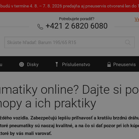
budú v termíne 4. 8. – 7. 8. 2026 predajňa aj pneuservis otvorené len d
Potrebujete poradiť?
V
+421 2 6820 6080
u
Disky
Príslušenstvo
Pneuservis
matiky online? Dajte si po
opy a ich praktiky
ého vozidla. Zabezpečujú lepšiu priľnavosť a kratšiu brzdnú dráhu, 
ktoré pneumatiky sú naozaj kvalitné, a na čo si dať pozor pri ich k
toré by vás mali varovať.