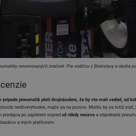
matiky renomovaných značiek. Pre vodičov z Bratislavy a okolia p
ecenzie
v prípade pneumatík platí dvojnásobne, že by ste mali vedieť, od ko
 pôsobí nedôveryhodne, majte sa na pozore. Mohlo by sa totiž stať,
ám predajca po zaplatení vopred
už nikdy neozve
a objednané pneumati
bazárov a iných platforiem.