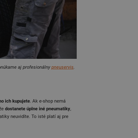
onúkame aj profesionálny
pneuservis
.
ho ich kupujete
. Ak e-shop nemá
 že
dostanete úplne iné pneumatiky
,
ky neuvidíte. To isté platí aj pre