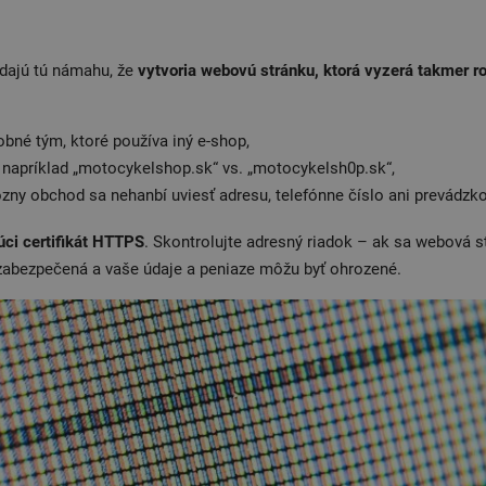
y
 dajú tú námahu, že
vytvoria webovú stránku, ktorá vyzerá takmer r
bné tým, ktoré používa iný e-shop,
 napríklad „motocykelshop.sk“ vs. „motocykelsh0p.sk“,
ózny obchod sa nehanbí uviesť adresu, telefónne číslo ani prevádzko
úci certifikát HTTPS
. Skontrolujte adresný riadok – ak sa webová st
e zabezpečená a vaše údaje a peniaze môžu byť ohrozené.