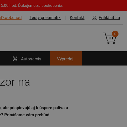
o 15:00 hod. Ďakujeme za pochopenie.
eľkoobchod
Testy pneumatík
Kontakt
Prihlásiť sa
0
Autoservis
Výpredaj
zor na
ale prispievajú aj k úspore paliva a
úpe? Prinášame vám prehľad