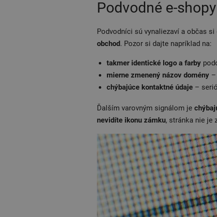
Podvodné e-shop
Podvodníci sú vynaliezaví a občas si
obchod
. Pozor si dajte napríklad na:
takmer identické logo a farby
podo
mierne zmenený názov domény
–
chýbajúce kontaktné údaje
– seri
Ďalším varovným signálom je
chýbaj
nevidíte ikonu zámku
, stránka nie j