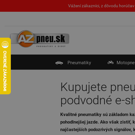
Vážení zákazníci, z dôvodu horúčav 
Pneumatiky
Motopne
Kupujete pneu
podvodné e-sh
Kvalitné pneumatiky sú základom každ
pohodlnejšej jazde. Ako však zistiť, 
najčastejších podozrivých signálov, k