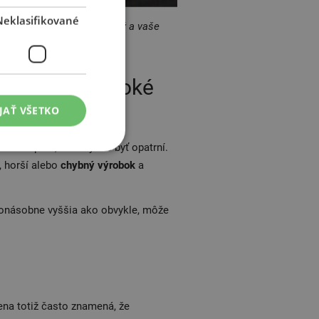
Neklasifikované
akýto web nie je zabezpečený a vaše
títe extra vysoké
JAŤ VŠETKO
tiť vopred, mali by ste byť opatrní.
, horší alebo
chybný výrobok
a
konásobne vyššia ako obvykle, môže
cena totiž často znamená, že