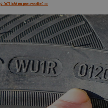
itý DOT kód na pneumatike? >>