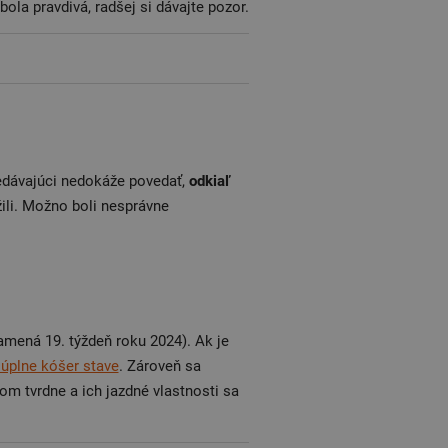
bola pravdivá, radšej si dávajte pozor.
edávajúci nedokáže povedať,
odkiaľ
žili. Možno boli nesprávne
amená 19. týždeň roku 2024). Ak je
úplne kóšer stave
. Zároveň sa
m tvrdne a ich jazdné vlastnosti sa