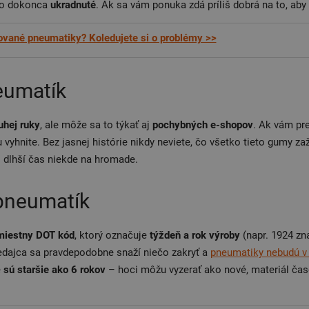
o dokonca
ukradnuté
. Ak sa vám ponuka zdá príliš dobrá na to, aby 
vané pneumatiky? Koledujete si o problémy >>
eumatík
uhej ruky
, ale môže sa to týkať aj
pochybných e-shopov
. Ak vám pr
u vyhnite. Bez jasnej histórie nikdy neviete, čo všetko tieto gumy za
li dlhší čas niekde na hromade.
pneumatík
miestny DOT kód
, ktorý označuje
týždeň a rok výroby
(napr. 1924 zn
redajca sa pravdepodobne snaží niečo zakryť a
pneumatiky nebudú v 
é
sú staršie ako 6 rokov
– hoci môžu vyzerať ako nové, materiál časo