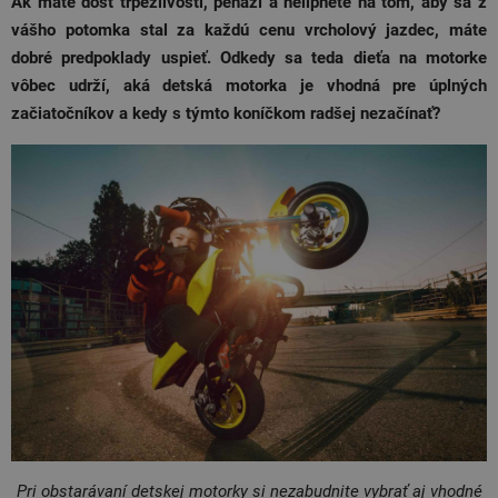
Ak máte dosť trpezlivosti, peňazí a nelipnete na tom, aby sa z
vášho potomka stal za každú cenu vrcholový jazdec, máte
dobré predpoklady uspieť. Odkedy sa teda dieťa na motorke
vôbec udrží, aká detská motorka je vhodná pre úplných
začiatočníkov a kedy s týmto koníčkom radšej nezačínať?
Pri obstarávaní detskej motorky si nezabudnite vybrať aj vhodné