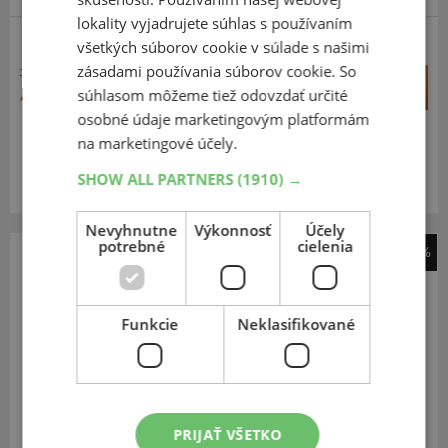
lokality vyjadrujete súhlas s používaním
všetkých súborov cookie v súlade s našimi
SCOOTER
zásadami používania súborov cookie. So
79,34 €
+
Kúpiť
41,10 €
súhlasom môžeme tiež odovzdať určité
–
osobné údaje marketingovým platformám
na marketingové účely.
Expedujeme budúci prac. deň
SKLADOM
Na predajni v Bratislave 8 ks.
SHOW ALL PARTNERS
(1910) →
Centrálny sklad 20 ks.
Nevyhnutne
Výkonnosť
Účely
potrebné
cielenia
-48%
Continental
ContiTwist
Funkcie
Neklasifikované
120
70
-15
56S
TL,F
PRIJAŤ VŠETKO
ODPORÚČAME