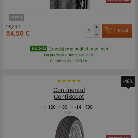
CESTNÉ
95,33 €
+
Kúpiť
54,50 €
–
Expedujeme budúci prac. deň
SKLADOM
Na predajni v Bratislave 2 ks.
Centrálny sklad 20 ks.
-48%
Continental
ContiScoot
120
80
-14
58S
TL,F