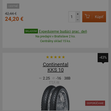
CESTNÉ
42,44 €
+
Kúpiť
24,20 €
–
Expedujeme budúci prac. deň
SKLADOM
Na predajni v Bratislave 2 ks.
Centrálny sklad 15 ks.
-43%
Continental
KKS 10
2.25
-16
38B
TT,F/R
ODPORÚČAME