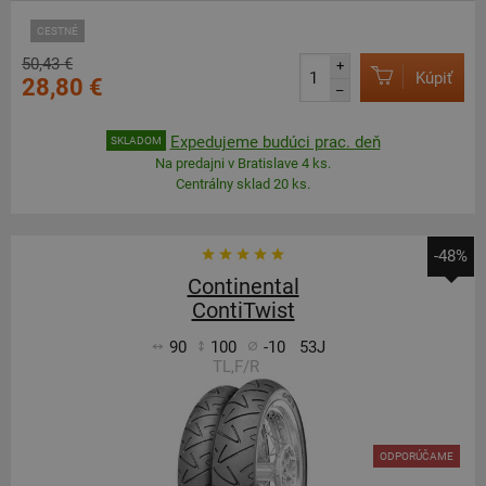
CESTNÉ
50,43 €
+
Kúpiť
28,80 €
–
Expedujeme budúci prac. deň
SKLADOM
Na predajni v Bratislave 4 ks.
Centrálny sklad 20 ks.
-48%
Continental
ContiTwist
90
100
-10
53J
TL,F/R
ODPORÚČAME