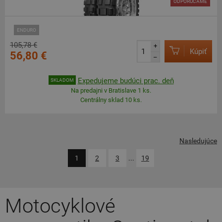
ODPORÚČAME
ENDURO
105,78 €
+
Kúpiť
56,80 €
–
Expedujeme budúci prac. deň
SKLADOM
Na predajni v Bratislave 1 ks.
Centrálny sklad 10 ks.
Nasledujúce
1
2
3
...
19
Motocyklové