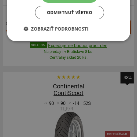
ODMIETNUŤ VŠETKO
SCOOTER
85,49 €
+
Kúpiť
ZOBRAZIŤ PODROBNOSTI
44,20 €
–
Expedujeme budúci prac. deň
SKLADOM
Na predajni v Bratislave 8 ks.
Centrálny sklad 20 ks.
-48%
Continental
ContiScoot
90
90
-14
52S
TL,F/R
ODPORÚČAME