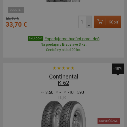
SCOOTER
65,19 €
+
Kúpiť
33,70 €
–
Expedujeme budúci prac. deň
SKLADOM
Na predajni v Bratislave 3 ks.
Centrálny sklad 20 ks.
-48%
Continental
K 62
3.50
-
-10
59J
TL,R
ODPORÚČAME