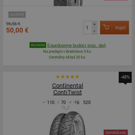
SCOOTER
96,56 €
+
Kúpiť
50,00 €
–
Expedujeme budúci prac. deň
SKLADOM
Na predajni v Bratislave 5 ks.
Centrálny sklad 20 ks.
-48%
Continental
ContiTwist
110
70
-16
52S
TL,F
ODPORÚČAME