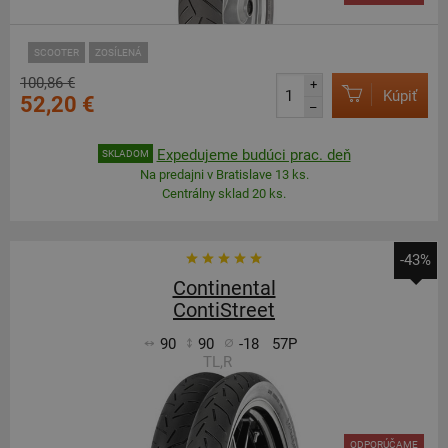
SCOOTER
ZOSÍLENÁ
100,86 €
+
Kúpiť
52,20 €
–
Expedujeme budúci prac. deň
SKLADOM
Na predajni v Bratislave 13 ks.
Centrálny sklad 20 ks.
-43%
Continental
ContiStreet
90
90
-18
57P
TL,R
ODPORÚČAME