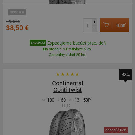
SCOOTER
74,42 €
+
Kúpiť
38,50 €
–
Expedujeme budúci prac. deň
SKLADOM
Na predajni v Bratislave 5 ks.
Centrálny sklad 20 ks.
-48%
Continental
ContiTwist
130
60
-13
53P
TL,R
ODPORÚČAME