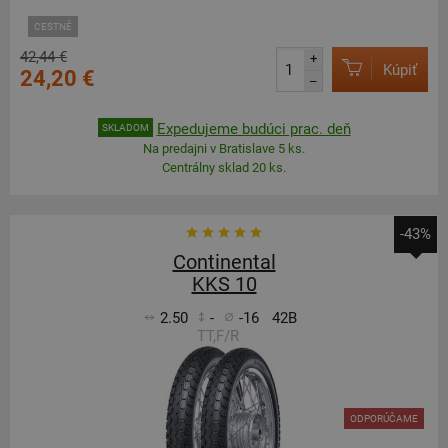
CESTNÉ
42,44 €
+
Kúpiť
24,20 €
–
Expedujeme budúci prac. deň
SKLADOM
Na predajni v Bratislave 5 ks.
Centrálny sklad 20 ks.
-43%
Continental
KKS 10
2.50
-
-16
42B
TT,F/R
ODPORÚČAME