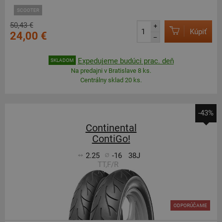
SCOOTER
50,43 €
+
Kúpiť
24,00 €
–
Expedujeme budúci prac. deň
SKLADOM
Na predajni v Bratislave 8 ks.
Centrálny sklad 20 ks.
-43%
Continental
ContiGo!
2.25
-16
38J
TT,F/R
ODPORÚČAME