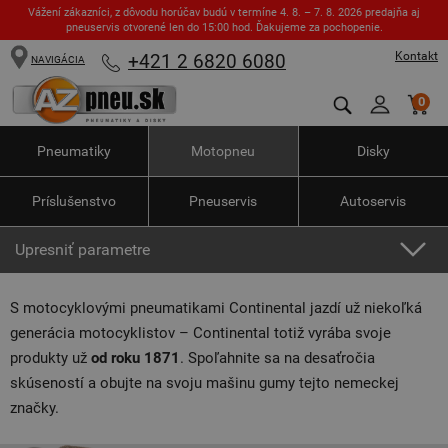
Vážení zákazníci, z dôvodu horúčav budú v termíne 4. 8. – 7. 8. 2026 predajňa aj
pneuservis otvorené len do 15:00 hod. Ďakujeme za pochopenie.
Kontakt
+421 2 6820 6080
NAVIGÁCIA
0
Pneumatiky
Motopneu
Disky
Príslušenstvo
Pneuservis
Autoservis
Upresniť parametre
S motocyklovými pneumatikami Continental jazdí už niekoľká
generácia motocyklistov – Continental totiž vyrába svoje
produkty už
od roku 1871
. Spoľahnite sa na desaťročia
skúseností a obujte na svoju mašinu gumy tejto nemeckej
značky.