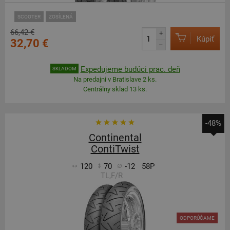
SCOOTER
ZOSÍLENÁ
66,42 €
+
Kúpiť
32,70 €
–
Expedujeme budúci prac. deň
SKLADOM
Na predajni v Bratislave 2 ks.
Centrálny sklad 13 ks.
-48%
Continental
ContiTwist
120
70
-12
58P
TL,F/R
ODPORÚČAME