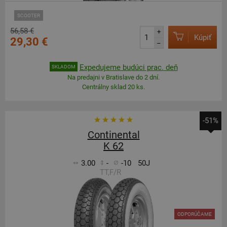
SCOOTER
56,58 €
+
Kúpiť
29,30 €
–
Expedujeme budúci prac. deň
SKLADOM
Na predajni v Bratislave do 2 dní.
Centrálny sklad 20 ks.
-51%
Continental
K 62
3.00
-
-10
50J
TT,F/R
ODPORÚČAME