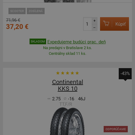
SCOOTER
ZOSÍLENÁ
71,96 €
+
Kúpiť
37,20 €
–
Expedujeme budúci prac. deň
SKLADOM
Na predajni v Bratislave 2 ks.
Centrálny sklad 11 ks.
-43%
Continental
KKS 10
2.75
-16
46J
TT,F/R
ODPORÚČAME