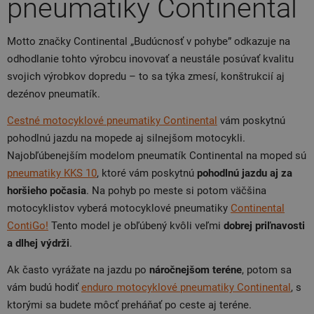
pneumatiky Continental
Motto značky Continental „Budúcnosť v pohybe” odkazuje na
odhodlanie tohto výrobcu inovovať a neustále posúvať kvalitu
svojich výrobkov dopredu – to sa týka zmesí, konštrukcií aj
dezénov pneumatík.
Cestné motocyklové pneumatiky Continental
vám poskytnú
pohodlnú jazdu na mopede aj silnejšom motocykli.
Najobľúbenejším modelom pneumatík Continental na moped sú
pneumatiky KKS 10
, ktoré vám poskytnú
pohodlnú jazdu aj za
horšieho počasia
. Na pohyb po meste si potom väčšina
motocyklistov vyberá motocyklové pneumatiky
Continental
ContiGo!
Tento model je obľúbený kvôli veľmi
dobrej priľnavosti
a dlhej výdrži
.
Ak často vyrážate na jazdu po
náročnejšom teréne
, potom sa
vám budú hodiť
enduro motocyklové pneumatiky Continental
, s
ktorými sa budete môcť preháňať po ceste aj teréne.