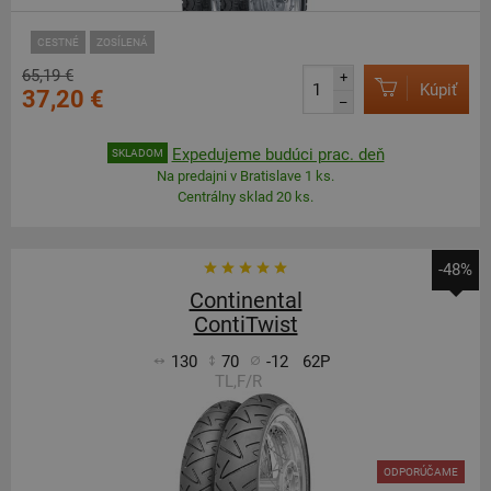
CESTNÉ
ZOSÍLENÁ
65,19 €
+
Kúpiť
37,20 €
–
Expedujeme budúci prac. deň
SKLADOM
Na predajni v Bratislave 1 ks.
Centrálny sklad 20 ks.
-48%
Continental
ContiTwist
130
70
-12
62P
TL,F/R
ODPORÚČAME