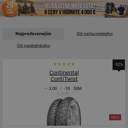
Najpredávanejšie
Od najlacnejšieho
Od najdrahšieho
-52%
Continental
ContiTwist
3.00
-10
50M
TL,F/R
AKCIA