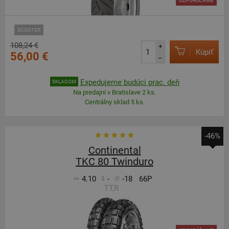
ODPORÚČAME
SCOOTER
108,24 €
+
Kúpiť
56,00 €
–
Expedujeme budúci prac. deň
SKLADOM
Na predajni v Bratislave 2 ks.
Centrálny sklad 5 ks.
-46%
Continental
TKC 80 Twinduro
4.10
-
-18
66P
TT,R