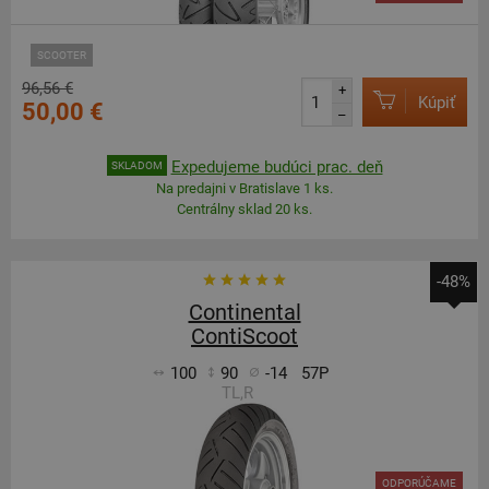
SCOOTER
96,56 €
+
Kúpiť
50,00 €
–
Expedujeme budúci prac. deň
SKLADOM
Na predajni v Bratislave 1 ks.
Centrálny sklad 20 ks.
-48%
Continental
ContiScoot
100
90
-14
57P
TL,R
ODPORÚČAME