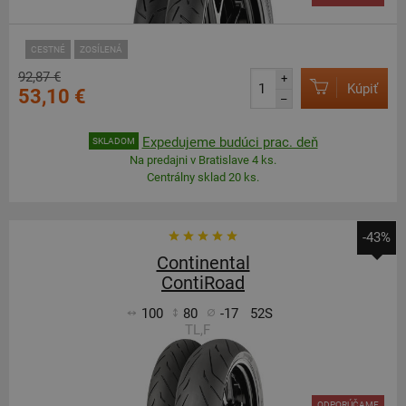
CESTNÉ
ZOSÍLENÁ
92,87 €
+
Kúpiť
53,10 €
–
Expedujeme budúci prac. deň
SKLADOM
Na predajni v Bratislave 4 ks.
Centrálny sklad 20 ks.
-43%
Continental
ContiRoad
100
80
-17
52S
TL,F
ODPORÚČAME