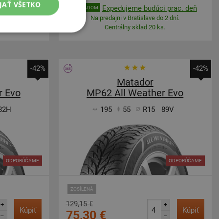
JAŤ VŠETKO
 prac. deň
Expedujeme budúci prac. deň
SKLADOM
 2 dní.
Na predajni v Bratislave do 2 dní.
.
Centrálny sklad 20 ks.
-42%
-42%
Matador
r Evo
MP62 All Weather Evo
82H
195
55
R15
89V
ODPORÚČAME
ODPORÚČAME
ZOSÍLENÁ
129,15 €
+
+
Kúpiť
Kúpiť
75,30 €
–
–