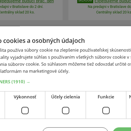
xpedujeme budúci prac. deň
Expedujeme budúci
SKLADOM
dajni v Bratislave do 2 dní.
Na predajni v Bratislave do
Centrálny sklad 20 ks.
Centrálny sklad 20 ks
-42%
o cookies a osobných údajoch
Matador
Matador
ita používa súbory cookie na zlepšenie používateľskej skúsenost
 All Weather Evo
MP62 All Weathe
ality vyjadrujete súhlas s používaním všetkých súborov cookie v 
85
60
R15
88T
185
60
R15
nia súborov cookie. So súhlasom môžeme tiež odovzdať určité o
latformám na marketingové účely.
TNERS
(1910) →
ODPORÚČAME
Výkonnosť
Účely cielenia
Funkcie
ZOSÍLENÁ
105,17 €
+
Kúpiť
61,30 €
–