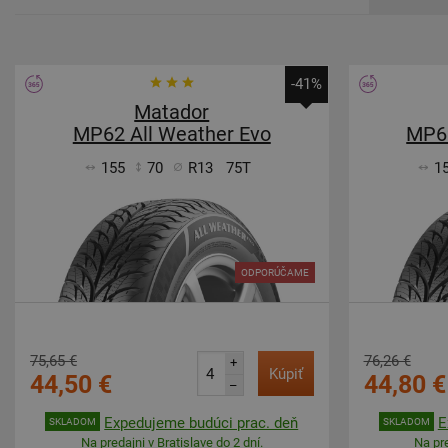
-41%
Matador
MP62 All Weather Evo
MP62
155
70
R13
75T
1
ODPORÚČAME
75,65 €
76,26 €
+
Kúpiť
44,50 €
44,80 €
–
Expedujeme budúci prac. deň
E
SKLADOM
SKLADOM
Na predajni v Bratislave do 2 dní.
Na pre