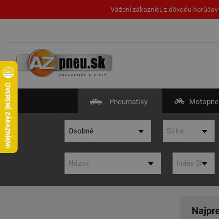
Vážení zákazníci, z dôvodu horúčav 
Pneumatiky
Motopne
Najpr