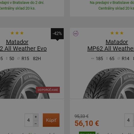
dajni v Bratislave do 2 dní.
Na predajni v Bratislave do
Centrálny sklad 20 ks.
Centrálny sklad 20 ks
-42%
Matador
Matador
 All Weather Evo
MP62 All Weathe
95
50
R15
82H
185
65
R14
ODPORÚČAME
95,33 €
+
Kúpiť
56,10 €
–