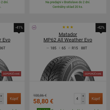
 2 dní.
Na predajni v Bratislave do 2 dní.
.
Centrálny sklad 20 ks.
-41%
-42%
Matador
r Evo
MP62 All Weather Evo
86T
185
65
R15
88T
ODPORÚČAME
ODPORÚČAME
100,86 €
+
+
Kúpiť
Kúpiť
58,80 €
–
–