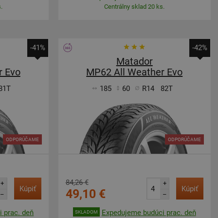
.
Centrálny sklad 20 ks.
-41%
-42%
Matador
r Evo
MP62 All Weather Evo
81T
185
60
R14
82T
ODPORÚČAME
ODPORÚČAME
84,26 €
+
+
Kúpiť
Kúpiť
49,10 €
–
–
 prac. deň
Expedujeme budúci prac. deň
SKLADOM