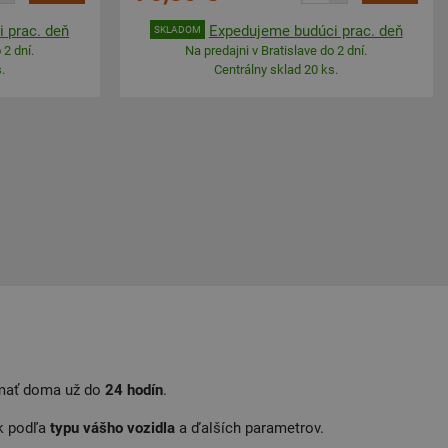
 prac. deň
Expedujeme budúci prac. deň
SKLADOM
 2 dní.
Na predajni v Bratislave do 2 dní.
.
Centrálny sklad 20 ks.
 mať doma už do
24
hodín
.
k podľa
typu
vášho
vozidla
a ďalších parametrov.