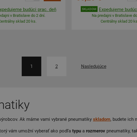
xpedujeme budúci prac. deň
Expedujeme budúci
SKLADOM
dajni v Bratislave do 2 dní.
Na predajni v Bratislave do
Centrálny sklad 20 ks.
Centrálny sklad 20 ks
1
2
Nasledujúce
atiky
výrobcov. Ak máme vami vybrané pneumatiky
skladom
, budete ich
ktorý vám umožní vyberať ako podľa
typu
a
rozmerov
pneumatiky, ta