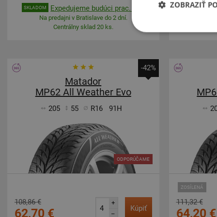
ZOBRAZIŤ P
Expedujeme budúci prac. deň
E
SKLADOM
SKLADOM
Na predajni v Bratislave do 2 dní.
Na pre
Centrálny sklad 20 ks.
-42%
Matador
MP62 All Weather Evo
MP62
205
55
R16
91H
2
ODPORÚČAME
ZOSÍLENÁ
108,86 €
111,32 €
+
Kúpiť
62,70 €
64,20 €
–