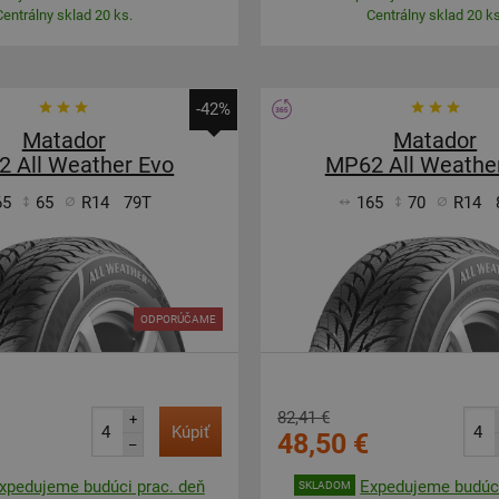
Centrálny sklad 20 ks.
Centrálny sklad 20 ks
-42%
Matador
Matador
 All Weather Evo
MP62 All Weathe
65
65
R14
79T
165
70
R14
ODPORÚČAME
82,41 €
+
Kúpiť
48,50 €
–
xpedujeme budúci prac. deň
Expedujeme budúci
SKLADOM