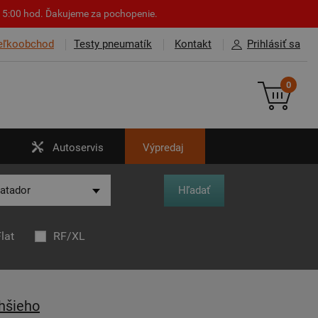
o 15:00 hod. Ďakujeme za pochopenie.
eľkoobchod
Testy pneumatík
Kontakt
Prihlásiť sa
0
Autoservis
Výpredaj
lat
RF/XL
hšieho