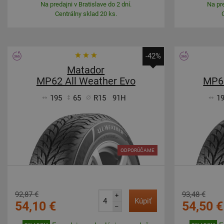
Na predajni v Bratislave do 2 dní.
Na pre
Centrálny sklad 20 ks.
-42%
Matador
MP62 All Weather Evo
MP62
195
65
R15
91H
1
ODPORÚČAME
92,87 €
93,48 €
+
Kúpiť
54,10 €
54,50 €
–