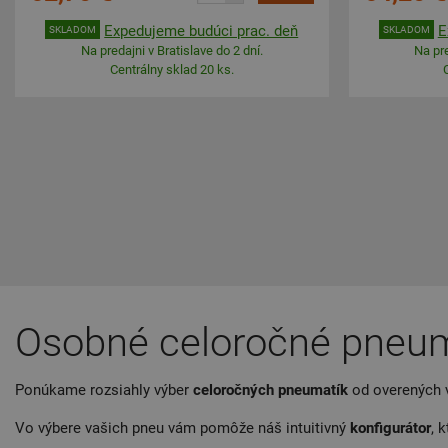
Expedujeme budúci prac. deň
E
SKLADOM
SKLADOM
Na predajni v Bratislave do 2 dní.
Na pre
Centrálny sklad 20 ks.
Osobné celoročné pneum
Ponúkame rozsiahly výber
celoročných
pneumatík
od overených 
Vo výbere vašich pneu vám pomôže náš intuitivný
konfigurátor
, 