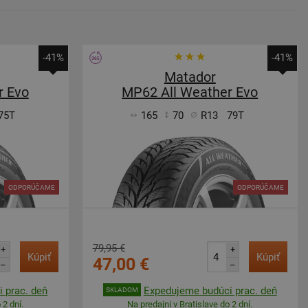
-41%
-41%
Matador
r Evo
MP62 All Weather Evo
75T
165
70
R13
79T
ODPORÚČAME
ODPORÚČAME
79,95 €
+
+
Kúpiť
Kúpiť
47,00 €
–
–
 prac. deň
Expedujeme budúci prac. deň
SKLADOM
 2 dní.
Na predajni v Bratislave do 2 dní.