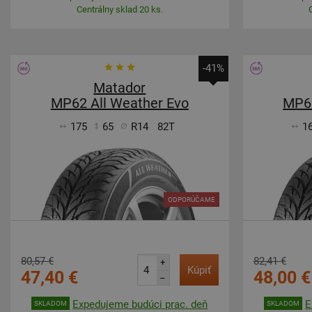
Centrálny sklad 20 ks.
-41%
Matador
MP62 All Weather Evo
MP62
175
65
R14
82T
1
ODPORÚČAME
80,57 €
82,41 €
+
Kúpiť
47,40 €
48,00 €
–
Expedujeme budúci prac. deň
E
SKLADOM
SKLADOM