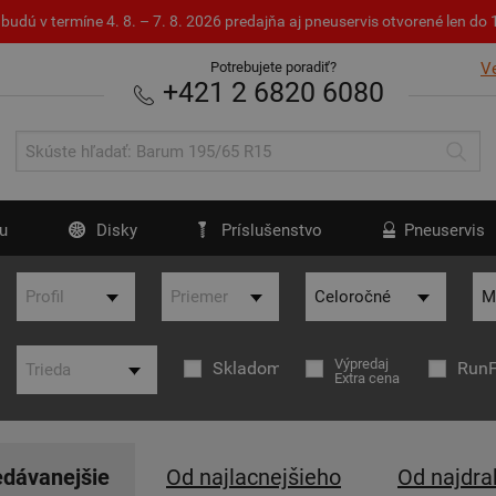
budú v termíne 4. 8. – 7. 8. 2026 predajňa aj pneuservis otvorené len d
Potrebujete poradiť?
V
+421 2 6820 6080
u
Disky
Príslušenstvo
Pneuservis
Výpredaj
Skladom
RunF
Extra cena
edávanejšie
Od najlacnejšieho
Od najdra