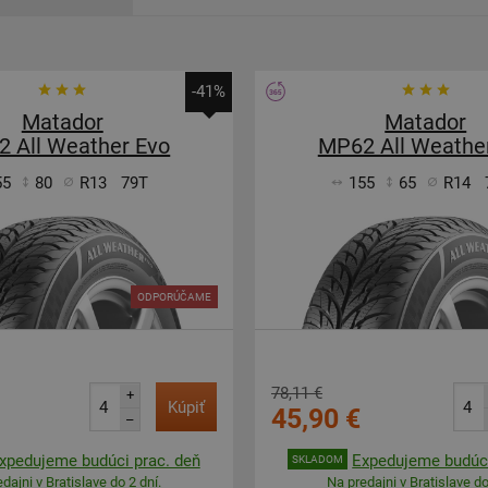
-41%
Matador
Matador
 All Weather Evo
MP62 All Weathe
55
80
R13
79T
155
65
R14
ODPORÚČAME
78,11 €
+
Kúpiť
45,90 €
–
xpedujeme budúci prac. deň
Expedujeme budúci
SKLADOM
dajni v Bratislave do 2 dní.
Na predajni v Bratislave do