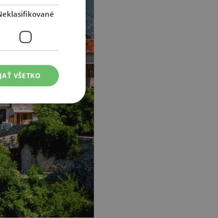
Neklasifikované
JAŤ VŠETKO