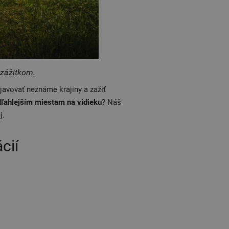
 zážitkom.
avovať neznáme krajiny a zažiť
ľahlejším miestam na vidieku
? Náš
j.
cií