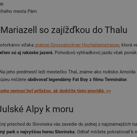
pp
eľného mesta Pärn
Mariazell so zajížďkou do Thalu
motorkárov vďaka
známej Grossglockner Hochalpenstrasse
, ktorá 
eľom sú aj rakúske jazerá.
Pohodovú vyhliadkovú jazdu však ponúka 
 Na jeho predmestí leží mestečko Thal, známe ako rodisko Arnolda 
 múzeu môžete
obdivovať legendárny Fat Boy z filmu Terminátor
.
rke nemusí byť príťažou, ak dodržíte tieto pravidlá. >>
Julské Alpy k moru
ný priechod do Slovinska vás zavedie do jednej z najznámejších tur
ný park s najvyššou horou Slovinska
. Odtiaľ môžete pokračovať k 