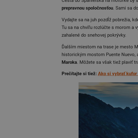
Cesta do Španielska na motorke by sa
prepravnou spoločnosťou
. Sami sa do
Vydajte sa na juh pozdĺž pobrežia, kde
Tu sa na chvíľu rozlúčte s morom a v
zahalené do snehovej pokrývky.
Ďalším miestom na trase je mesto Ma
historickým mostom Puente Nuevo, a 
Maroka
. Môžete sa však tiež plaviť 
Prečítajte si tiež:
Ako si vybrať kufor