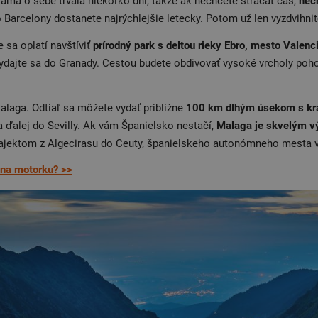
ma o sebe trvala niekoľko dní, takže ak nechcete strácať čas,
nech
 Barcelony dostanete najrýchlejšie letecky. Potom už len vyzdvihnite
 sa oplatí navštíviť
prírodný park s deltou rieky Ebro, mesto Valenc
ydajte sa do Granady. Cestou budete obdivovať vysoké vrcholy pohori
laga. Odtiaľ sa môžete vydať približne
100 km dlhým úsekom s kr
ďalej do Sevilly. Ak vám Španielsko nestačí,
Malaga je skvelým v
trajektom z Algecirasu do Ceuty, španielskeho autonómneho mesta v
 na motorku? >>