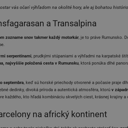
star vás očarí výhľadom na okolité hory, ale aj bohatou históri
sfagarasan a Transalpina
om zozname snov takmer každý motorkár
, je to práve Rumunsko. D
pe.
ými serpentínami
, prudkými stúpaniami a výhľadmi na karpatské štít
na, najvyššie položená cesta v Rumunsku
, ktorá ponúka dlhé pano
do septembra
, keď sú horské priechody otvorené a počasie praje 
ebné dedinky, divoká príroda a autentická atmosféra, ktorú
v západn
e každého, kto hľadá kombináciu skvelých ciest, krásnej krajiny a 
arcelony na africký kontinent