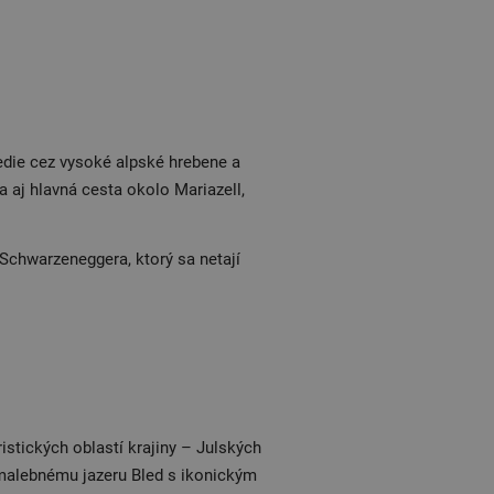
vedie cez vysoké alpské hrebene a
aj hlavná cesta okolo Mariazell,
Schwarzeneggera, ktorý sa netají
istických oblastí krajiny – Julských
malebnému jazeru Bled s ikonickým