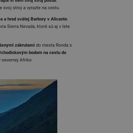
ajte si sem svoj stroj poslať
 svoj stroj a vyrazte na cestu.
ia a hrad svätej Barbory v Alicante
.
a Sierra Nevada, ktoré sú aj v lete
ásnymi zákrutami
do mesta Ronda s
ýchodiskovým bodom na cestu do
 severnej Afrike.