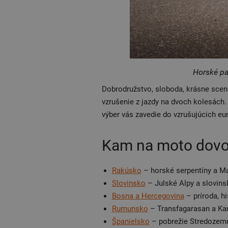
Horské pa
Dobrodružstvo, sloboda, krásne scen
vzrušenie z jazdy na dvoch kolesách
výber vás zavedie do vzrušujúcich eur
Kam na moto dovol
Rakúsko
– horské serpentíny a Ma
Slovinsko
– Julské Alpy a slovins
Bosna a Hercegovina
– príroda, hi
Rumunsko
– Transfagarasan a Ka
Španielsko
– pobrežie Stredozemn