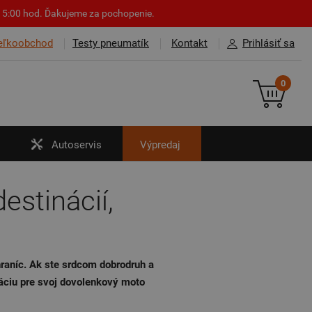
o 15:00 hod. Ďakujeme za pochopenie.
eľkoobchod
Testy pneumatík
Kontakt
Prihlásiť sa
0
Autoservis
Výpredaj
estinácií,
hraníc. Ak ste srdcom dobrodruh a
ráciu pre svoj dovolenkový moto