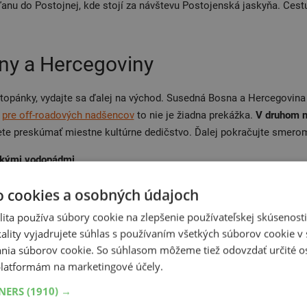
anu do Postojnej, kde stojí za návštevu Postojenská jaskyňa. Cest
ny a Hercegoviny
topánky, vydajte sa ďalej na východ. Susedná Bosna a Hercegovina
e
pre off-roadových nadšencov
to nie je žiadna prekážka.
V druhom n
ôžete preskúmať miestne kultúrne dedičstvo. Ďalej pokračujte smero
skými vodopádmi
,
 ľadovcovom údolí,
o cookies a osobných údajoch
lávny Stari Most
e vykúpať.
ita používa súbory cookie na zlepšenie používateľskej skúsenost
ality vyjadrujete súhlas s používaním všetkých súborov cookie v 
nia súborov cookie. So súhlasom môžeme tiež odovzdať určité o
latformám na marketingové účely.
TNERS
(1910) →