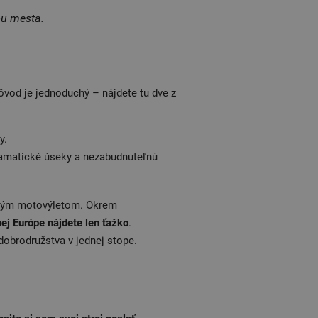
ou mesta.
ôvod je jednoduchý – nájdete tu dve z
y.
ramatické úseky a nezabudnuteľnú
dlhým motovýletom. Okrem
ej Európe nájdete len ťažko
.
dobrodružstva v jednej stope.