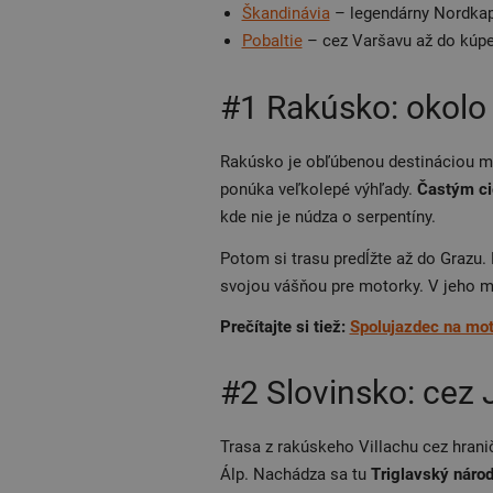
Škandinávia
– legendárny Nordka
Pobaltie
– cez Varšavu až do kúp
#1 Rakúsko: okolo 
Rakúsko je obľúbenou destináciou 
ponúka veľkolepé výhľady.
Častým ci
kde nie je núdza o serpentíny.
Potom si trasu predĺžte až do Grazu.
svojou vášňou pre motorky. V jeho
Prečítajte si tiež:
Spolujazdec na moto
#2 Slovinsko: cez 
Trasa z rakúskeho Villachu cez hranič
Álp. Nachádza sa tu
Triglavský národ