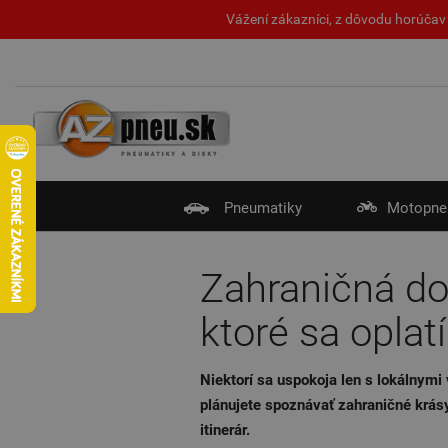
Vážení zákazníci, z dôvodu horúčav 
Pneumatiky
Motopne
Zahraničná dov
ktoré sa oplatí
Niektorí sa uspokoja len s lokálnymi
plánujete spoznávať zahraničné krásy 
itinerár.