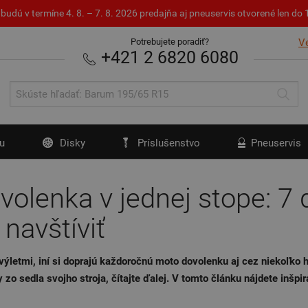
budú v termíne 4. 8. – 7. 8. 2026 predajňa aj pneuservis otvorené len d
Potrebujete poradiť?
V
+421 2 6820 6080
u
Disky
Príslušenstvo
Pneuservis
olenka v jednej stope: 7 d
 navštíviť
 výletmi, iní si doprajú každoročnú moto dovolenku aj cez niekoľko 
zo sedla svojho stroja, čítajte ďalej. V tomto článku nájdete inšpi