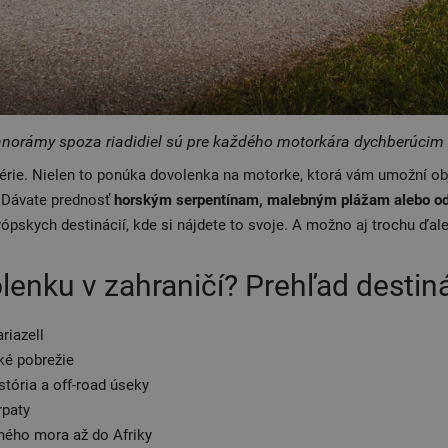
norámy spoza riadidiel sú pre každého motorkára dychberúcim
érie. Nielen to ponúka dovolenka na motorke, ktorá vám umožní obj
. Dávate prednosť
horským serpentínam, malebným plážam alebo od
ópskych destinácií, kde si nájdete to svoje. A možno aj trochu ďale
enku v zahraničí? Prehľad destiná
riazell
ké pobrežie
stória a off-road úseky
rpaty
ého mora až do Afriky