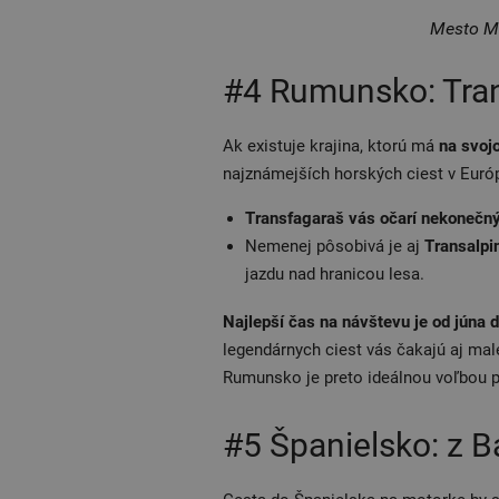
Mesto Mo
#4 Rumunsko: Tran
Ak existuje krajina, ktorú má
na svoj
najznámejších horských ciest v Euró
Transfagaraš vás očarí nekonečn
Nemenej pôsobivá je aj
Transalpi
jazdu nad hranicou lesa.
Najlepší čas na návštevu je od júna 
legendárnych ciest vás čakajú aj mal
Rumunsko je preto ideálnou voľbou pr
#5 Španielsko: z B