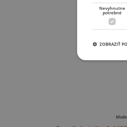
Nevyhnutne
potrebné
ZOBRAZIŤ P
Model