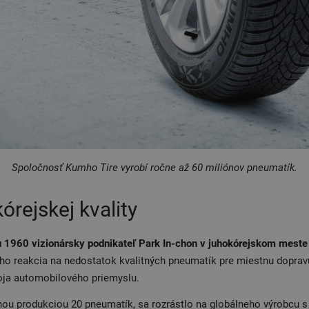
Spoločnosť Kumho Tire vyrobí ročne až 60 miliónov pneumatík.
kórejskej kvality
u 1960 vizionársky podnikateľ Park In-chon v juhokórejskom mest
eho reakcia na nedostatok kvalitných pneumatík pre miestnu doprav
oja automobilového priemyslu.
nou produkciou 20 pneumatík, sa rozrástlo na globálneho výrobcu s