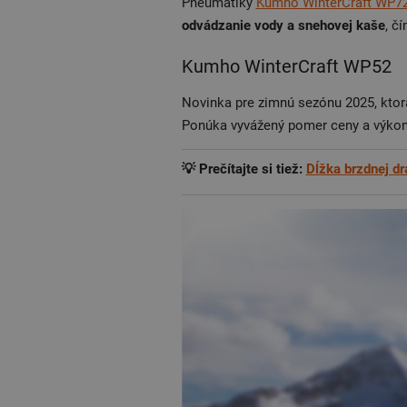
Pneumatiky
Kumho WinterCraft WP7
odvádzanie vody a snehovej kaše
, č
Kumho WinterCraft WP52
Novinka pre zimnú sezónu 2025, kto
Ponúka vyvážený pomer ceny a výko
💡 Prečítajte si tiež:
Dĺžka brzdnej dr