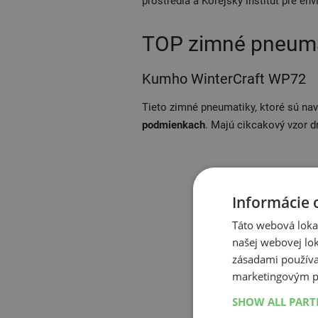
prostredia a Kórejský inštitút pre en
TOP zimné pneuma
Kumho WinterCraft WP72
Tieto zimné pneumatiky, ktoré sú nav
podmienkach
. Majú cikcakový vzor d
Informácie 
Táto webová lokal
našej webovej lok
zásadami používa
marketingovým p
SHOW ALL PAR