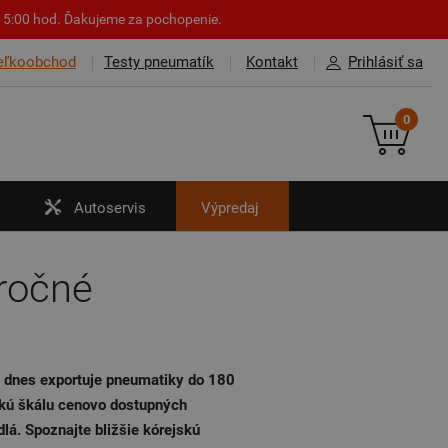
o 15:00 hod. Ďakujeme za pochopenie.
eľkoobchod
Testy pneumatík
Kontakt
Prihlásiť sa
0
Autoservis
Výpredaj
ročné
, dnes exportuje pneumatiky do 180
okú škálu cenovo dostupných
lá. Spoznajte bližšie kórejskú