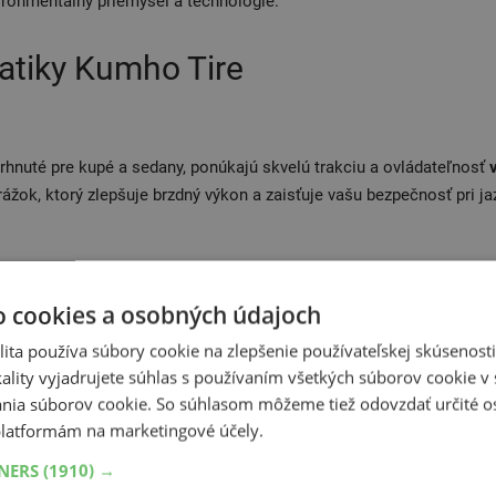
vironmentálny priemysel a technológie.
tiky Kumho Tire
rhnuté pre kupé a sedany, ponúkajú skvelú trakciu a ovládateľnosť
rážok, ktorý zlepšuje brzdný výkon a zaisťuje vašu bezpečnosť pri j
o cookies a osobných údajoch
ita používa súbory cookie na zlepšenie používateľskej skúsenost
ality vyjadrujete súhlas s používaním všetkých súborov cookie v 
nia súborov cookie. So súhlasom môžeme tiež odovzdať určité o
latformám na marketingové účely.
TNERS
(1910) →