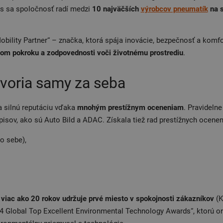
es sa spoločnosť radí medzi
10 najväčších
výrobcov pneumatík
na 
bility Partner“ – značka, ktorá spája inovácie, bezpečnosť a komfort
ckom pokroku a zodpovednosti voči životnému prostrediu
.
ovoria samy za seba
 silnú reputáciu vďaka
mnohým prestížnym oceneniam
. Pravideln
sov, ako sú Auto Bild a ADAC. Získala tiež rad prestížnych ocenení
o sebe),
 viac ako 20 rokov udržuje prvé miesto v spokojnosti zákazníkov
(K
24 Global Top Excellent Environmental Technology Awards“, ktorú o