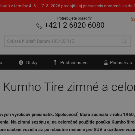
budú v termíne 4. 8. – 7. 8. 2026 predajňa aj pneuservis otvorené len d
Potrebujete poradiť?
V
+421 2 6820 6080
u
Disky
Príslušenstvo
Pneuservis
 Kumho Tire zimné a celo
vých výrobcov pneumatík. Spoločnosť, ktorá začínala v roku 1960
enenia. Na zimnú sezónu aj na celoročné použitie ponúka Kumho šir
e osobné vozidlá až po robustné riešenie pre SUV a úžitkové vozid