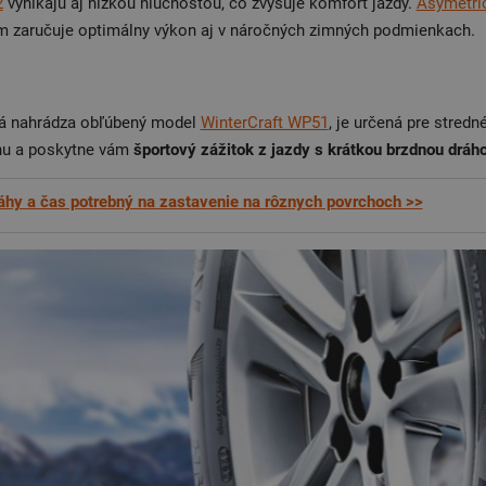
2
vynikajú aj nízkou hlučnosťou, čo zvyšuje komfort jazdy.
Asymetri
ím zaručuje optimálny výkon aj v náročných zimných podmienkach.
rá nahrádza obľúbený model
WinterCraft WP51
, je určená pre stred
nu a poskytne vám
športový zážitok z jazdy s krátkou brzdnou dráh
áhy a čas potrebný na zastavenie na rôznych povrchoch >>