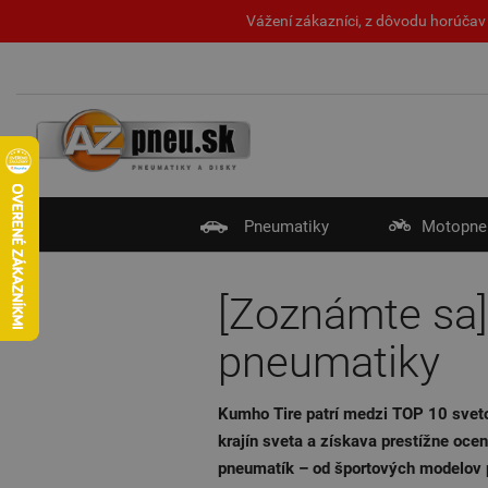
Vážení zákazníci, z dôvodu horúčav 
Pneumatiky
Motopne
[Zoznámte sa]
pneumatiky
Kumho Tire patrí medzi TOP 10 sveto
krajín sveta a získava prestížne oc
pneumatík – od športových modelov pr