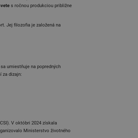
svete
s ročnou produkciou približne
. Jej filozofia je založená na
e sa umiestňuje na popredných
 za dizajn:
CSI). V októbri 2024 získala
rganizovalo Ministerstvo životného