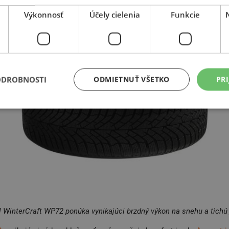
Výkonnosť
Účely cielenia
Funkcie
ODROBNOSTI
ODMIETNUŤ VŠETKO
PRI
 WinterCraft WP72 ponúka vynikajúci brzdný výkon na snehu a tichú 