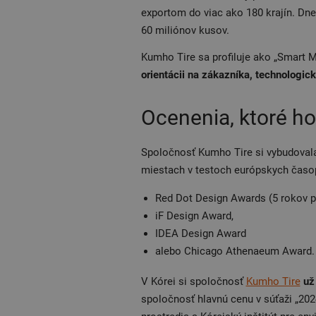
exportom do viac ako 180 krajín. Dn
60 miliónov kusov.
Kumho Tire sa profiluje ako „Smart Mo
orientácii na zákazníka, technologi
Ocenenia, ktoré h
Spoločnosť Kumho Tire si vybudovala
miestach v testoch európskych časopi
Red Dot Design Awards (5 rokov p
iF Design Award,
IDEA Design Award
alebo Chicago Athenaeum Award.
V Kórei si spoločnosť
Kumho Tire
už
spoločnosť hlavnú cenu v súťaži „20