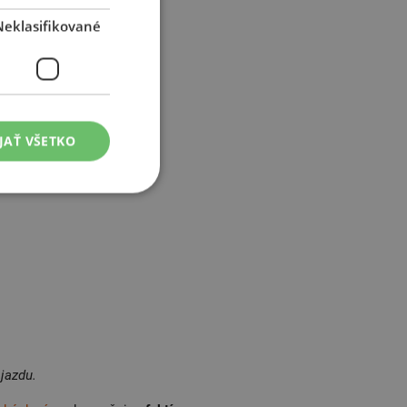
Neklasifikované
JAŤ VŠETKO
jazdu.