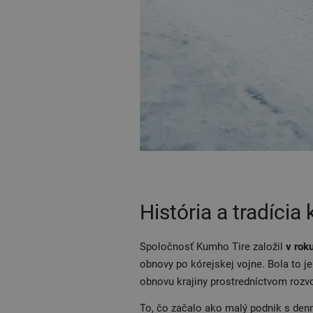
História a tradícia 
Spoločnosť Kumho Tire založil
v rok
obnovy po kórejskej vojne. Bola to j
obnovu krajiny prostredníctvom rozv
To, čo začalo ako malý podnik s den