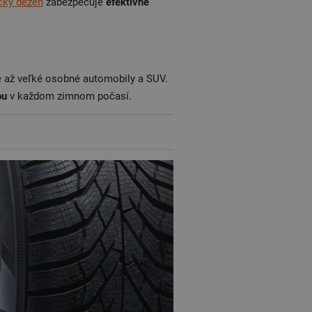
cký dezén
zabezpečuje
efektívne
né až veľké osobné automobily a SUV.
ou
v každom zimnom počasí.