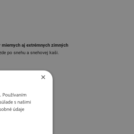
v miernych aj extrémnych zimných
azde po snehu a snehovej kaši.
×
i. Používaním
súlade s našimi
sobné údaje