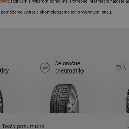
tovať
, radi vám s výberom poradíme. Potrebné informácie nájdete 
by pomôžeme vybrať a skompletujeme ich s vybranými pneu.
Celoročné
iky
pneumatiky
Testy pneumatík