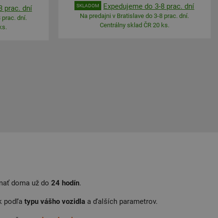
Expedujeme do 3-8 prac. dní
SKLADOM
 prac. dní
Na predajni v Bratislave do 3-8 prac. dní.
 prac. dní.
Centrálny sklad ČR 20 ks.
ks.
 mať doma už do
24
hodín
.
k podľa
typu
vášho
vozidla
a ďalších parametrov.