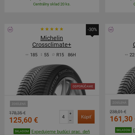
Centrálny sklad 20 ks.
-30%
Michelin
Crossclimate+
185
55
R15
86H
22
ODPORÚČAME
ZOSÍLENÁ
ZOSÍLENÁ
238,01 €
178,35 €
+
Kúpiť
161,30 
125,60 €
–
SKLADOM
Expedujeme budúci prac. deň
SKLADOM