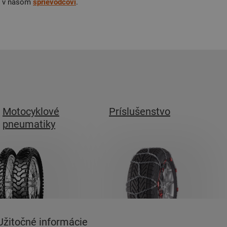
aj v našom
sprievodcovi
.
Motocyklové
Príslušenstvo
pneumatiky
Užitočné informácie