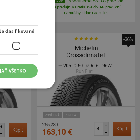
 prac. dní
Expedujeme do 3-8 prac. dní
SKLADOM
 prac. dní.
Na predajni v Bratislave do 3-8 prac. dní.
ks.
Centrálny sklad ČR 20 ks.
Neklasifikované
-32%
-36%
Michelin
+
Crossclimate+
85H
205
60
R16
96W
JAŤ VŠETKO
Run Flat
ZOSÍLENÁ
RUNFLAT
255,23 €
+
+
Kúpiť
Kúpiť
163,10 €
–
–