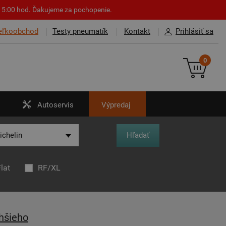
o 15:00 hod. Ďakujeme za pochopenie.
eľkoobchod
Testy pneumatík
Kontakt
Prihlásiť sa
0
Autoservis
Výpredaj
lat
RF/XL
hšieho