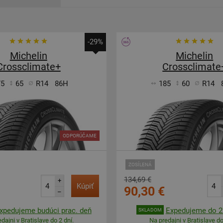
-29%
Michelin
Michelin
Crossclimate+
Crossclimate
75
65
R14
86H
185
60
R14
ODPORÚČAME
ZOSÍLENÁ
134,69 €
+
Kúpiť
90,30 €
–
xpedujeme budúci prac. deň
Expedujeme do 2 
SKLADOM
dajni v Bratislave do 2 dní.
Na predajni v Bratislave do