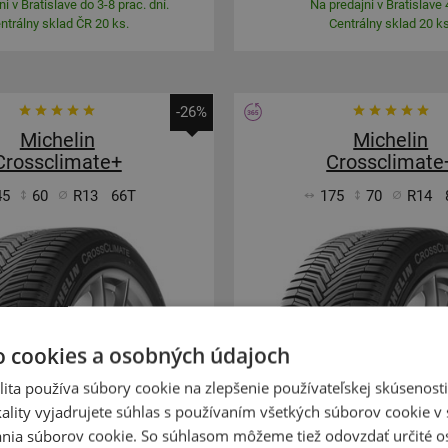
i v Bratislave do 3-8 prac. dní.
Na predajni v Bratislave 
ntrálny sklad ČR 20 ks.
Centrálny sklad 20 ks
-26%
Michelin
Michelin
Crossclimate+
Crossclimate
45
60
R13
66T
175
70
R14
o cookies a osobných údajoch
ZOSÍLENÁ
ita používa súbory cookie na zlepšenie používateľskej skúsenost
158,67 €
+
Kúpiť
€
107,40 €
ality vyjadrujete súhlas s používaním všetkých súborov cookie v 
–
nia súborov cookie. So súhlasom môžeme tiež odovzdať určité o