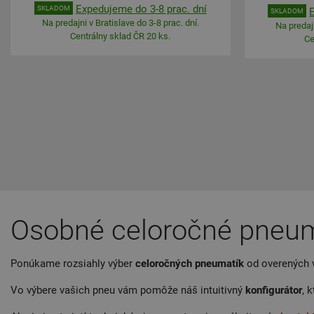
Expedujeme do 3-8 prac. dní
SKLADOM
SKLADOM
Na predajni v Bratislave do 3-8 prac. dní.
Na predajn
Centrálny sklad ČR 20 ks.
Ce
Osobné celoročné pneum
Ponúkame rozsiahly výber
celoročných
pneumatík
od overených 
Vo výbere vašich pneu vám pomôže náš intuitivný
konfigurátor
, 