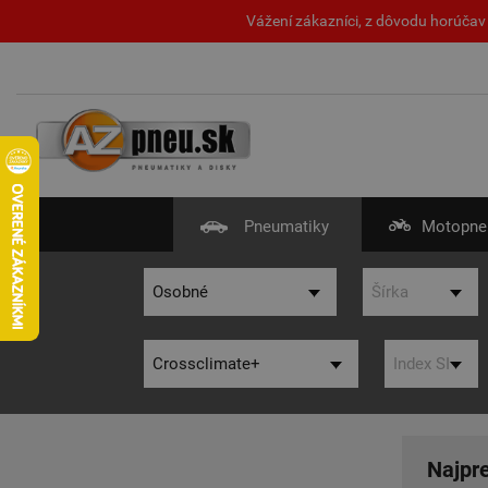
Vážení zákazníci, z dôvodu horúčav 
Pneumatiky
Motopne
Najpr