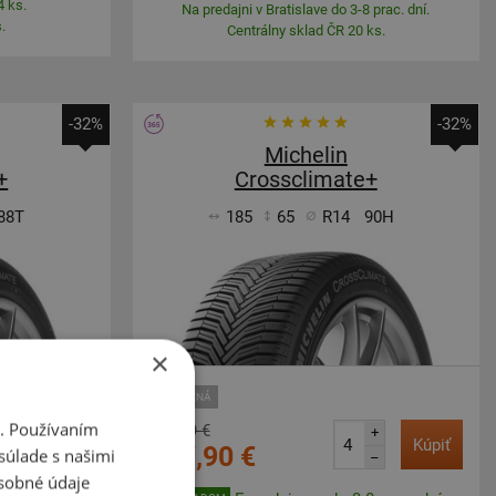
4 ks.
Na predajni v Bratislave do 3-8 prac. dní.
.
Centrálny sklad ČR 20 ks.
-32%
-32%
Michelin
+
Crossclimate+
88T
185
65
R14
90H
×
ZOSÍLENÁ
i. Používaním
159,29 €
+
+
Kúpiť
Kúpiť
107,90 €
súlade s našimi
–
–
sobné údaje