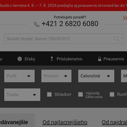
budú v termíne 4. 8. – 7. 8. 2026 predajňa aj pneuservis otvorené len d
Potrebujete poradiť?
V
+421 2 6820 6080
u
Disky
Príslušenstvo
Pneuservis
Výpredaj
Skladom
RunF
Extra cena
edávanejšie
Od najlacnejšieho
Od najdra