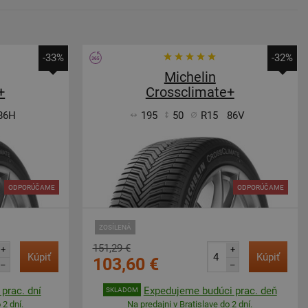
-33%
-32%
Michelin
+
Crossclimate+
86H
195
50
R15
86V
ODPORÚČAME
ODPORÚČAME
ZOSÍLENÁ
151,29 €
+
+
Kúpiť
Kúpiť
103,60 €
–
–
prac. dní
Expedujeme budúci prac. deň
SKLADOM
 2 dní.
Na predajni v Bratislave do 2 dní.