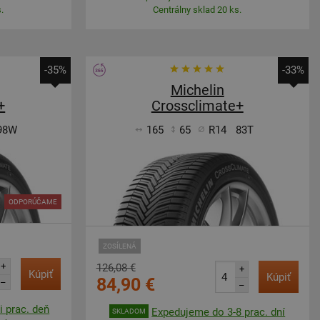
.
Centrálny sklad 20 ks.
-35%
-33%
Michelin
+
Crossclimate+
98W
165
65
R14
83T
ODPORÚČAME
ZOSÍLENÁ
+
126,08 €
+
Kúpiť
Kúpiť
84,90 €
–
–
 prac. deň
Expedujeme do 3-8 prac. dní
SKLADOM