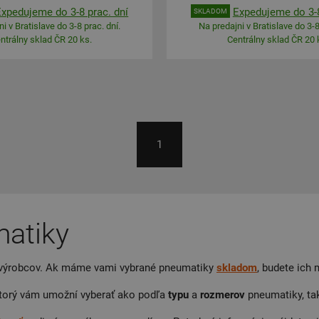
Expedujeme do 3-8 prac. dní
Expedujeme do 3-8
SKLADOM
i v Bratislave do 3-8 prac. dní.
Na predajni v Bratislave do 3-8
ntrálny sklad ČR 20 ks.
Centrálny sklad ČR 20 
1
atiky
výrobcov. Ak máme vami vybrané pneumatiky
skladom
, budete ich
ktorý vám umožní vyberať ako podľa
typu
a
rozmerov
pneumatiky, ta