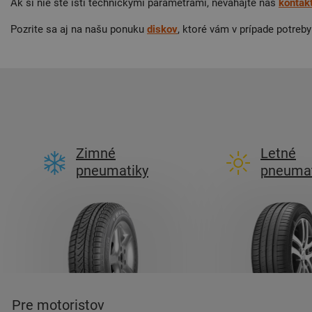
Ak si nie ste istí technickými parametrami, neváhajte nás
kontak
Pozrite sa aj na našu ponuku
diskov
, ktoré vám v prípade potre
Zimné
Letné
pneumatiky
pneumat
Pre motoristov