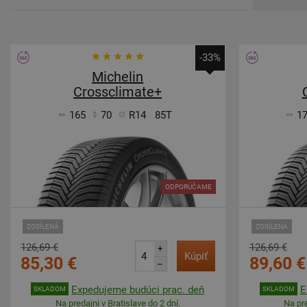
-33%
Michelin
Crossclimate+
165
70
R14
85T
1
ODPORÚČAME
ZOSÍLENÁ
ZOSÍLENÁ
126,69 €
126,69 €
+
Kúpiť
85,30 €
89,60 €
–
Expedujeme budúci prac. deň
E
SKLADOM
SKLADOM
Na predajni v Bratislave do 2 dní.
Na pre