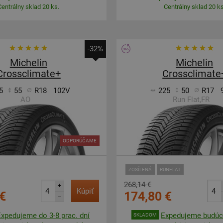
Centrálny sklad 20 ks.
Centrálny sklad 20 ks
-32%
Michelin
Michelin
Crossclimate+
Crossclimate
5
55
R18
102V
225
50
R17
AO
Run Flat,FR
ODPORÚČAME
ZOSÍLENÁ
RUNFLAT
268,14 €
+
Kúpiť
€
174,80 €
–
Expedujeme do 3-8 prac. dní
Expedujeme budúci
SKLADOM