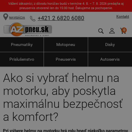
Vážení zákazníci, z dôvodu horúčav budú v termíne 4. 8. – 7. 8. 2026 predajňa aj
pneuservis otvorené len do 15:00 hod. Ďakujeme za pochopenie.
Kontakt
+421 2 6820 6080
NAVIGÁCIA
0
Pneumatiky
Motopneu
Disky
Príslušenstvo
Pneuservis
Autoservis
Ako si vybrať helmu na
motorku, aby poskytla
maximálnu bezpečnosť
a komfort?
Pri výbere helmy na motorku hrá rolu hneď niekoľko parametrov,