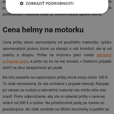
postará
integrovaná clona
, s ktorou môžete manipulovať podľa
ZOBRAZIŤ PODROBNOSTI
potreby. Možnosť
inštalovať interkom
a antibakteriálny povrch
predstavujú v dnešnej dobe už celkom bežné úpravy helmy.
Cena helmy na motorku
Cena prilby závisí samozrejme od použitého materiálu, vyššie
spomenutých prvkov, ktoré sa starajú o váš komfort, ale aj od
značky a dizajnu. Prilba na motorku patrí medzi
základné
ochranné prvky
, a preto by sa na nej nemalo v žiadnom prípade
šetriť na úkor bezpečnosti pri jazde.
Na trhu narazíte na najlacnejšie prilby, ktoré stoja okolo 100 €.
To však neznamená, že vás ochránia v prípade nehody. Naopak,
pri náraze sa rozbijú a nekvalitný materiál vás môže ešte viac
zraniť. Preto odporúčame, aby ste si vyberali prilby v cenovej
relácii od 200 € a vyššie. Na príležitostné jazdy po meste sú
postačujúce. Ak však vyrážate na dlhšie dovolenky a jazdíte na