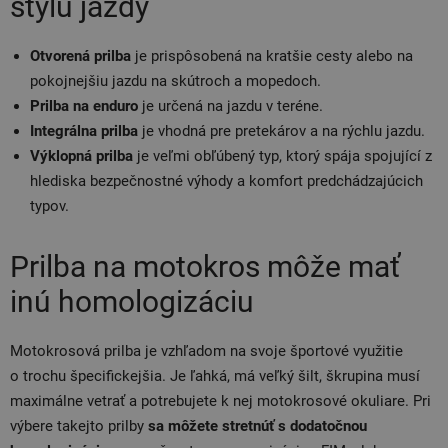
štýlu jazdy
Otvorená prilba
je prispôsobená na kratšie cesty alebo na
pokojnejšiu jazdu na skútroch a mopedoch.
Prilba na enduro
je určená na jazdu v teréne.
Integrálna prilba
je vhodná pre pretekárov a na rýchlu jazdu.
Výklopná prilba
je veľmi obľúbený typ, ktorý spája
spojující z
hlediska
bezpečnostné výhody a komfort predchádzajúcich
typov.
Prilba na motokros môže mať
inú homologizáciu
Motokrosová prilba je vzhľadom na svoje športové využitie
o trochu špecifickejšia. Je ľahká, má veľký šilt, škrupina musí
maximálne vetrať a potrebujete k nej motokrosové okuliare. Pri
výbere takejto prilby
sa môžete stretnúť s dodatočnou