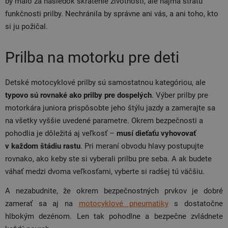
by malo za následok skrátenie životnosti, ale najmä stratu
funkčnosti prilby. Nechránila by správne ani vás, a ani toho, kto
si ju požičal.
Prilba na motorku pre deti
Detské motocyklové prilby sú samostatnou kategóriou, ale
typovo sú rovnaké ako prilby pre dospelých
. Výber prilby pre
motorkára juniora prispôsobte jeho štýlu jazdy a zamerajte sa
na všetky vyššie uvedené parametre. Okrem bezpečnosti a
pohodlia je dôležitá aj veľkosť –
musí
dieťaťu vyhovovať
v každom štádiu rastu
. Pri meraní obvodu hlavy postupujte
rovnako, ako keby ste si vyberali prilbu pre seba. A ak budete
váhať medzi dvoma veľkosťami, vyberte si radšej tú väčšiu.
A nezabudnite, že okrem bezpečnostných prvkov je dobré
zamerať sa aj na
motocyklové pneumatiky
s dostatočne
hlbokým dezénom. Len tak pohodlne a bezpečne zvládnete