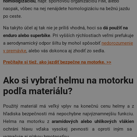
homologizáciou
, napr. športovou organizáciou FIM, alebo
naopak, vôbec na nej nenájdete homologizáciu na bežnú jazdu
po ceste.
Na takýto účel aj tak nie je príliš vhodná, hoci sa
dá použiť na
enduro alebo superbike
. Pri vyšších rýchlostiach veľmi prefukuje
a aerodynamický odpor šiltu by mohol spôsobiť
nedorozumenie
v premávke
, alebo vás dokonca aj zhodiť zo sedla.
Prečítajte si tiež, ako jazdiť bezpečne na motorke. >>
Ako si vybrať helmu na motorku
podľa materiálu?
Použitý materiál má veľký vplyv na konečnú cenu helmy a z
hľadiska bezpečnosti má nepochybne najvýznamnejšiu funkciu.
Helma na motorku z
aramidových alebo uhlíkových vlákien
ochráni hlavu vďaka vysokej pevnosti a oproti iným sa
vyznačuje aj nízkou hmotnosťou.