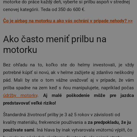
motorke do práce každý deň, vyberte si prilbu aspoň v strednej
cenovej kategórii. Teda od 350 do 600 €.
Čo je airbag na motorku a ako vás ochráni v prípade nehody? >>
Ako často meniť prilbu na
motorku
Bez ohľadu na to, koľko ste do helmy investovali, je vždy
potrebné kúpiť si novú, ak v helme zažijete aj zdanlivo neškodný
pád. Mali by ste o tom vážne uvažovať aj v prípade, že vám
prilba spadne na zem keď s ňou manipulujete, napríklad počas
údržby motorky
.
Aj malé poškodenie môže pre jazdca
predstavovať veľké riziko!
Štandardná životnosť prilby je 3 až 5 rokov v závislosti od
kvality materiálu, frekvencie používania a
za predpokladu, že ju
používate sami
. Iná hlava by inak vytvarovala vnútornú výplň, čo