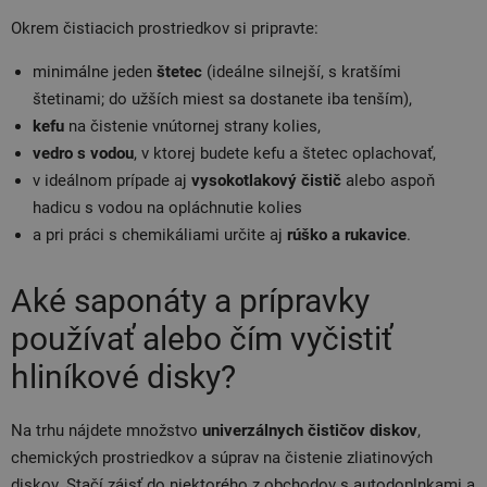
Okrem čistiacich prostriedkov si pripravte:
minimálne jeden
štetec
(ideálne silnejší, s kratšími
štetinami; do užších miest sa dostanete iba tenším),
kefu
na čistenie vnútornej strany kolies,
vedro s vodou
, v ktorej budete kefu a štetec oplachovať,
v ideálnom prípade aj
vysokotlakový čistič
alebo aspoň
hadicu s vodou na opláchnutie kolies
a pri práci s chemikáliami určite aj
rúško a rukavice
.
Aké saponáty a prípravky
používať alebo čím vyčistiť
hliníkové disky?
Na trhu nájdete množstvo
univerzálnych čističov diskov
,
chemických prostriedkov a súprav na čistenie zliatinových
diskov. Stačí zájsť do niektorého z obchodov s autodoplnkami a