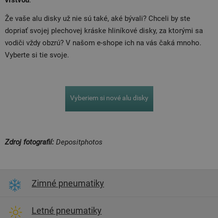
vrstvou
.
Že vaše alu disky už nie sú také, aké bývali? Chceli by ste
dopriať svojej plechovej kráske hliníkové disky, za ktorými sa
vodiči vždy obzrú? V našom e-shope ich na vás čaká mnoho.
Vyberte si tie svoje.
Vyberiem si nové alu disky
Zdroj fotografií:
Depositphotos
Zimné pneumatiky
Letné pneumatiky