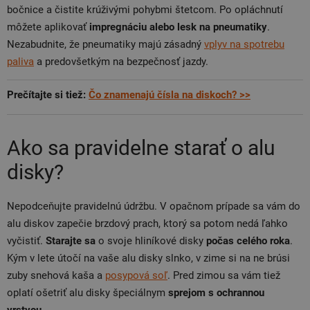
bočnice a čistite krúživými pohybmi štetcom. Po opláchnutí
môžete aplikovať
impregnáciu alebo lesk na pneumatiky
.
Nezabudnite, že pneumatiky majú zásadný
vplyv na spotrebu
paliva
a predovšetkým na bezpečnosť jazdy.
Prečítajte si tiež:
Čo znamenajú čísla na diskoch? >>
Ako sa pravidelne starať o alu
disky?
Nepodceňujte pravidelnú údržbu. V opačnom prípade sa vám do
alu diskov zapečie brzdový prach, ktorý sa potom nedá ľahko
vyčistiť.
Starajte sa
o svoje hliníkové disky
počas celého roka
.
Kým v lete útočí na vaše alu disky slnko, v zime si na ne brúsi
zuby snehová kaša a
posypová soľ
. Pred zimou sa vám tiež
oplatí ošetriť alu disky špeciálnym
sprejom s ochrannou