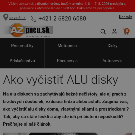
Vážení zákazníci, z dôvodu horúčav budú v termíne 4. 8. – 7. 8. 2026 predajňa aj
pneuservis otvorené len do 15:00 hod. Ďakujeme za pochopenie.
Kontakt
+421 2 6820 6080
NAVIGÁCIA
0
Pneumatiky
Motopneu
Disky
Príslušenstvo
Pneuservis
Autoservis
Ako vyčistiť ALU disky
Na alu diskoch sa zachytávajú bežné nečistoty, ale aj prach z
brzdových doštičiek, vzdušná hrdza alebo asfalt. Zaujíma vás,
ako vyčistiť alu disky doma, vlastnými silami a prostriedkami?
Tak, aby sa stále leskli a aby ste ich pri čistení nepoškodili?
Prečítajte si náš článok.