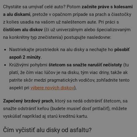
Chystáte sa umývať celé auto? Potom
začnite práve s kolesami
a alu diskami
, pretože v opačnom prípade sa prach a čiastočky
z kolies usadia na vašom už naleštenom aute. Pri práci s
čističom alu diskov
(či už univerzálnym alebo špecializovaným
na konkrétny typ znečistenia) postupujte nasledovne:
Nastriekajte prostriedok na alu disky a nechajte ho
pôsobiť
aspoň
2 minúty
.
Krúživými pohybmi
štetcom sa snažte narušiť nečistoty
(tu
platí, že čím viac lúčov je na disku, tým viac driny, takže ak
patríte skôr medzi pragmatických vodičov, zohľadnite tento
aspekt pri
výbere nových diskov
),
Zapečený brzdový prach
, ktorý sa nedá odstrániť štetcom, sa
snažte odstrániť kefou (budete musieť dosť pritlačiť), môžete
vyskúšať napríklad aj starú kreditnú kartu.
Čím vyčistiť alu disky od asfaltu?