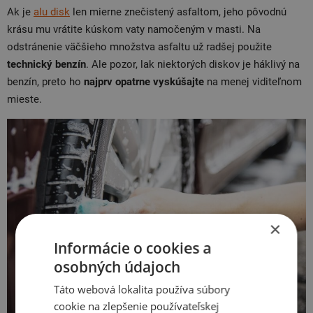
Ak je
alu disk
len mierne znečistený asfaltom, jeho pôvodnú
krásu mu vrátite kúskom vaty namočeným v masti. Na
odstránenie väčšieho množstva asfaltu už radšej použite
technický benzín
. Ale pozor, lak niektorých diskov je háklivý na
benzín, preto ho
najprv opatrne vyskúšajte
na menej viditeľnom
mieste.
×
Informácie o cookies a
osobných údajoch
Táto webová lokalita používa súbory
cookie na zlepšenie používateľskej