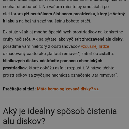
nechať si odporučiť. Na vašom mieste by sme siahli po
niektorom
pH neutrálnom čistiacom prostriedku, ktorý je šetrný
k laku
a na bežnú sezónnu špinu bohato stačí.
Existuje však aj mnoho špeciálnych prostriedkov na konkrétne
druhy nečistôt. Ak sa pýtate,
ako
vyčistiť zhrdzavené alu disky
,
poradíme vám niektorý z odstraňovačov
vzdušnej hrdze
označovaný často ako „fallout remover“, zatiaľ čo
asfalt z
hliníkových diskov odstránite pomocou chemických
prostriedkov
, ktoré dokážu asfalt rozpustiť. V názve týchto
prostriedkov sa zvyčajne nachádza označenie „tar remover“.
Prečítajte si tiež:
Máte homologizované disky? >>
Aký je ideálny spôsob čistenia
alu diskov?