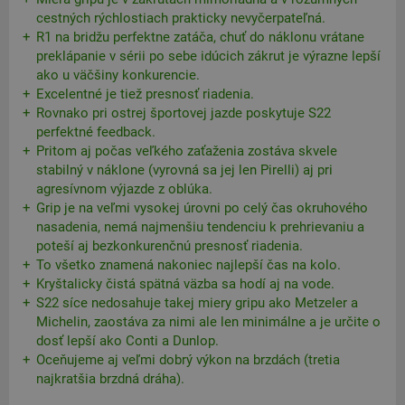
cestných rýchlostiach prakticky nevyčerpateľná.
R1 na bridžu perfektne zatáča, chuť do náklonu vrátane
preklápanie v sérii po sebe idúcich zákrut je výrazne lepší
ako u väčšiny konkurencie.
Excelentné je tiež presnosť riadenia.
Rovnako pri ostrej športovej jazde poskytuje S22
perfektné feedback.
Pritom aj počas veľkého zaťaženia zostáva skvele
stabilný v náklone (vyrovná sa jej len Pirelli) aj pri
agresívnom výjazde z oblúka.
Grip je na veľmi vysokej úrovni po celý čas okruhového
nasadenia, nemá najmenšiu tendenciu k prehrievaniu a
poteší aj bezkonkurenčnú presnosť riadenia.
To všetko znamená nakoniec najlepší čas na kolo.
Kryštalicky čistá spätná väzba sa hodí aj na vode.
S22 síce nedosahuje takej miery gripu ako Metzeler a
Michelin, zaostáva za nimi ale len minimálne a je určite o
dosť lepší ako Conti a Dunlop.
Oceňujeme aj veľmi dobrý výkon na brzdách (tretia
najkratšia brzdná dráha).