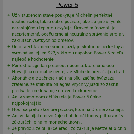
Power 5
Už v studenom stave poskytuje Michelin perfektné
spätnú väzbu, takže dobre poznáte, ako sa grip s rýchlo
narastajúcou teplotou zvyšuje. Úroveň priľnavosti je
nadpriemerná, oceňujeme aj neutrálne správanie stroja v
zákrutách všetkých polomerov.
Ochota R1 k zmene smeru jazdy je skutočne perfektný a
vyrovná sa jej len S22, s ktorou napokon Power 5 zdieľa
najlepšie hodnotenie.
Perfektné agilita i presnosť riadenia, ktoré sme oce
Novalji na normálne ceste, vie Michelin predať aj na trati.
Akonáhle ale začnete tlačiť na pílu, začína byť zrazu
zreteľné, že stabilita pri agresívnych vý jazdí zo zákrut
predsa len nedosahuje úroveň konkurencie.
Ani v samotnom oblúku nie je Power 5 úplne
najpokojnejšie.
Hodí sa preto skôr pre jazdcov, ktorí na Drôme začínajú.
Ani voda nijako neznižuje chuť do náklonov, priľnavosť v
zákrutách je na mimoriadne úrovni.
Je pravdou, že pri akcelerácii zo zákrut je Metzeler o chlp