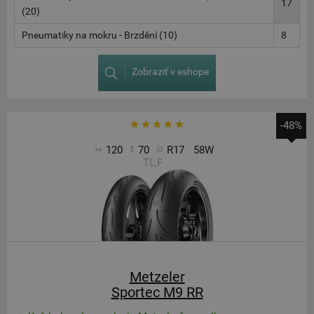
17
(20)
Pneumatiky na mokru - Brzdění (10)
8
Zobraziť v eshope
-48%
120
70
R17
58W
TL,F
Metzeler
Sportec M9 RR