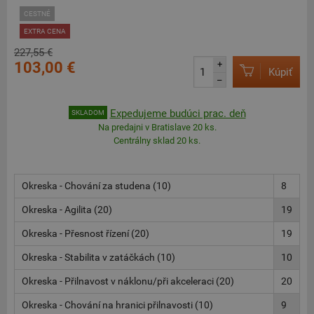
CESTNÉ
EXTRA CENA
227,55 €
103,00 €
+
Kúpiť
–
Expedujeme budúci prac. deň
SKLADOM
Na predajni v Bratislave 20 ks.
Centrálny sklad 20 ks.
Okreska - Chování za studena (10)
8
Okreska - Agilita (20)
19
Okreska - Přesnost řízení (20)
19
Okreska - Stabilita v zatáčkách (10)
10
Okreska - Přilnavost v náklonu/při akceleraci (20)
20
Okreska - Chování na hranici přilnavosti (10)
9