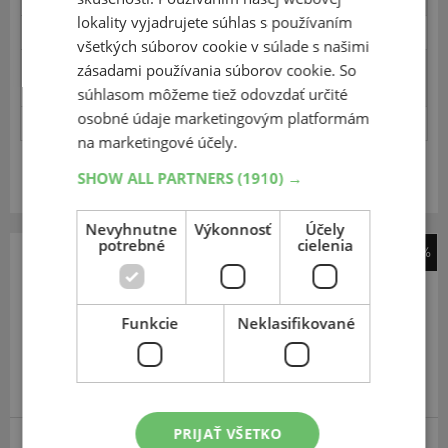
lokality vyjadrujete súhlas s používaním
Pneumatiky na mokru - Přilnavost při akceleraci (20)
17
všetkých súborov cookie v súlade s našimi
Pneumatiky na mokru - Chování na hranici přilnavosti
zásadami používania súborov cookie. So
18
(20)
súhlasom môžeme tiež odovzdať určité
osobné údaje marketingovým platformám
Pneumatiky na mokru - Brzdění (10)
9
na marketingové účely.
Zobraziť v eshope
SHOW ALL PARTNERS
(1910) →
Nevyhnutne
Výkonnosť
Účely
potrebné
cielenia
-57%
120
70
R17
58W
TL,F
Funkcie
Neklasifikované
PRIJAŤ VŠETKO