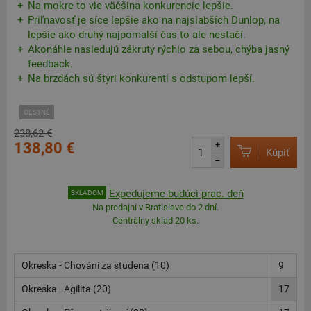
Na mokre to vie väčšina konkurencie lepšie.
Priľnavosť je síce lepšie ako na najslabších Dunlop, na
lepšie ako druhý najpomalší čas to ale nestačí.
Akonáhle nasledujú zákruty rýchlo za sebou, chýba jasný
feedback.
Na brzdách sú štyri konkurenti s odstupom lepší.
CESTNÉ
238,62 €
138,80 €
+
Kúpiť
–
Expedujeme budúci prac. deň
SKLADOM
Na predajni v Bratislave do 2 dní.
Centrálny sklad 20 ks.
Okreska - Chování za studena (10)
9
Okreska - Agilita (20)
17