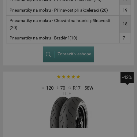
Pneumatiky na mokru - Přilnavost při akceleraci (20)
19
Pneumatiky na mokru - Chování na hranici přilnavosti
18
(20)
Pneumatiky na mokru - Brzdění (10)
7
Zobraziť v eshope
-42%
120
70
R17
58W
TL,F