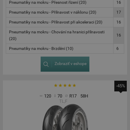
Pneumatiky na mokru - Přesnost řízení (20)
16
Pneumatiky na mokru - Přilnavost v náklonu (20)
17
Pneumatiky na mokru - Přilnavost při akceleraci (20)
16
Pneumatiky na mokru - Chování na hranici přilnavosti
16
(20)
Pneumatiky na mokru - Brzdění (10)
6
Zobraziť v eshope
-45%
120
70
R17
58H
TL,F