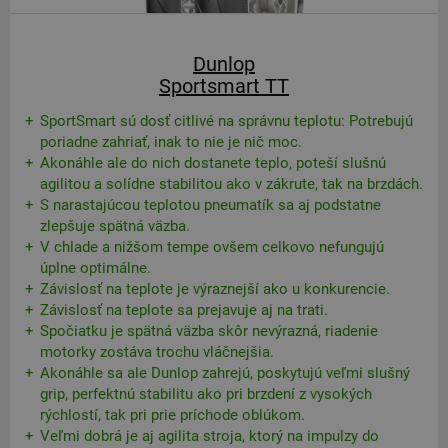
Dunlop
Sportsmart TT
SportSmart sú dosť citlivé na správnu teplotu: Potrebujú
poriadne zahriať, inak to nie je nič moc.
Akonáhle ale do nich dostanete teplo, poteší slušnú
agilitou a solídne stabilitou ako v zákrute, tak na brzdách.
S narastajúcou teplotou pneumatík sa aj podstatne
zlepšuje spätná väzba.
V chlade a nižšom tempe ovšem celkovo nefungujú
úplne optimálne.
Závislosť na teplote je výraznejší ako u konkurencie.
Závislosť na teplote sa prejavuje aj na trati.
Spočiatku je spätná väzba skôr nevýrazná, riadenie
motorky zostáva trochu vláčnejšia.
Akonáhle sa ale Dunlop zahrejú, poskytujú veľmi slušný
grip, perfektnú stabilitu ako pri brzdení z vysokých
rýchlostí, tak pri prie príchode oblúkom.
Veľmi dobrá je aj agilita stroja, ktorý na impulzy do