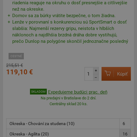
riadenia reaguje na okruhu o dosť presnejšie a citlivejšie
než na okreske.
Domov sa za búrky vrátite bezpečne, o tom žiadna.
Lenže v porovnaní s konkurenciou sú SportSmart o dosť
slabšia: Najmenší rezervy gripu, neistota v hlbších
náklonoch a najdlhšia brzdná dráha dobre vystihujú,
prečo Dunlop na polygóne skončil jednoznačne posledný
CESTNÉ
215,51 €
119,10 €
+
Kúpiť
–
Expedujeme budúci prac. deň
SKLADOM
Na predajni v Bratislave do 2 dní.
Centrálny sklad 20 ks.
Okreska - Chování za studena (10)
6
Okreska - Agilita (20)
16