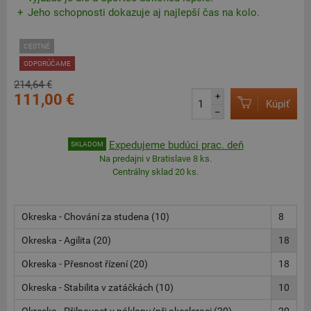
Jeho schopnosti dokazuje aj najlepší čas na kolo.
CESTNÉ
ODPORÚČAME
214,64 €
111,00 €
+
Kúpiť
–
Expedujeme budúci prac. deň
SKLADOM
Na predajni v Bratislave 8 ks.
Centrálny sklad 20 ks.
Okreska - Chování za studena (10)
8
Okreska - Agilita (20)
18
Okreska - Přesnost řízení (20)
18
Okreska - Stabilita v zatáčkách (10)
10