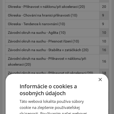
Okreska - Přilnavost v náklonu/při akceleraci (20)
20
Okreska - Chování na hranici přilnavosti (10)
9
Okreska - Tendence k narovnání (10)
9
Závodní okruh na suchu - Agilita (10)
10
Závodní okruh na suchu - Přesnost řízení (10)
10
Závodní okruh na suchu - Stabilita v zatáčkách (20)
16
Závodní okruh na suchu - Přilnavost v náklonu/při
16
akceleraci (20)
Závodní okruh na suchu - Přilnavost při akceleraci (20)
18
×
Závodní okruh na suchu - Chování na hranici přilnavosti
18
Informácie o cookies a
(20)
osobných údajoch
Pneumatiky na mokru - Agilita (10)
10
Táto webová lokalita používa súbory
Pneumatiky na mokru - Přesnost řízení (20)
19
cookie na zlepšenie používateľskej
skúsenosti. Používaním našej webovej
Pneumatiky na mokru - Přilnavost v náklonu (20)
20