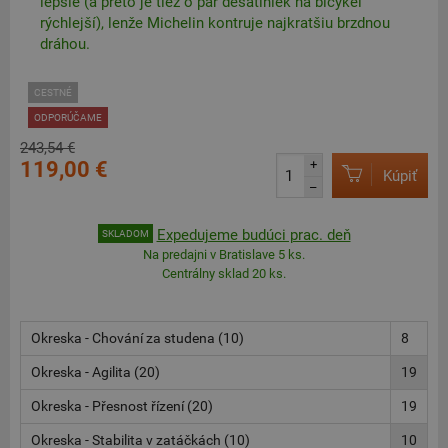
lepšie (a preto je tiež o pár desatiniek na bicykel
rýchlejší), lenže Michelin kontruje najkratšiu brzdnou
dráhou.
CESTNÉ
ODPORÚČAME
243,54 €
119,00 €
+
Kúpiť
–
Expedujeme budúci prac. deň
SKLADOM
Na predajni v Bratislave 5 ks.
Centrálny sklad 20 ks.
Okreska - Chování za studena (10)
8
Okreska - Agilita (20)
19
Okreska - Přesnost řízení (20)
19
Okreska - Stabilita v zatáčkách (10)
10