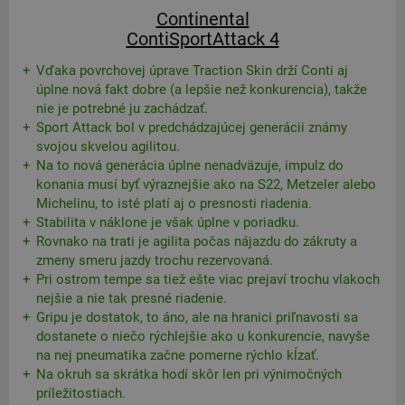
Continental
ContiSportAttack 4
Vďaka povrchovej úprave Traction Skin drží Conti aj
úplne nová fakt dobre (a lepšie než konkurencia), takže
nie je potrebné ju zachádzať.
Sport Attack bol v predchádzajúcej generácii známy
svojou skvelou agilitou.
Na to nová generácia úplne nenadväzuje, impulz do
konania musí byť výraznejšie ako na S22, Metzeler alebo
Michelinu, to isté platí aj o presnosti riadenia.
Stabilita v náklone je však úplne v poriadku.
Rovnako na trati je agilita počas nájazdu do zákruty a
zmeny smeru jazdy trochu rezervovaná.
Pri ostrom tempe sa tiež ešte viac prejaví trochu vlakoch
nejšie a nie tak presné riadenie.
Gripu je dostatok, to áno, ale na hranici priľnavosti sa
dostanete o niečo rýchlejšie ako u konkurencie, navyše
na nej pneumatika začne pomerne rýchlo kĺzať.
Na okruh sa skrátka hodí skôr len pri výnimočných
príležitostiach.