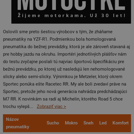
Oslovili sme preto šesticu výrobcov s tým, že zháňame
pneumatiky na YZF-R1. Podmienkou bola homologovaná
pneumatika do bežnej prevádzky, ktorá je ale zároveň stavaná aj
pre hobby jazdu na okruhu. Importéri jednotlivých plášťov nám
do testu zvyčajne poslali tú najviac športovú špecifikáciu pre
bežnú prevádzku, po ktorej už nasledujú len nehomologované
slicky alebo semi-slicky. Výnimkou je Metzeler, ktorý okrem
Sportec ponúka ešte Racetec RR. My ale boli zvedaví práve na
Sportec, pretože jeho nová generácia nahrádza predchádzajúci
M7 RR. K novinkám sa radí aj Michelin, ktorého Road 5 chce
trochu vylepš
...
Zobraziť viac >
Názov
Sucho
Mokro
Sneh
Led
Komfort
pneumatiky