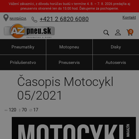
Vážení zákazníci, z dôvodu horúčav budú v termíne 4. 8. – 7. 8. 2026 predajňa aj
pneuservis otvorené len do 15:00 hod. Ďakujeme za pochopenie.
Kontakt
+421 2 6820 6080
NAVIGÁCIA
0
Pneumatiky
Motopneu
Disky
Príslušenstvo
Pneuservis
Autoservis
Časopis Motocykl
05/2021
120
70
17