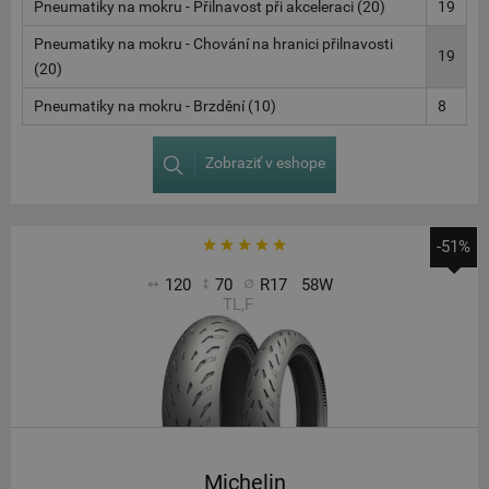
Pneumatiky na mokru - Přilnavost při akceleraci (20)
19
Pneumatiky na mokru - Chování na hranici přilnavosti
19
(20)
Pneumatiky na mokru - Brzdění (10)
8
Zobraziť v eshope
-51%
120
70
R17
58W
TL,F
Michelin