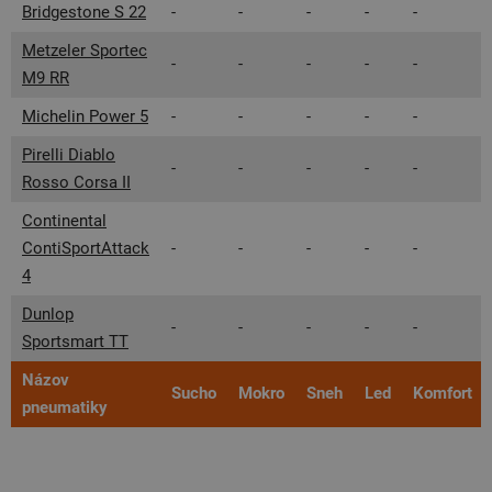
Bridgestone S 22
-
-
-
-
-
Metzeler Sportec
-
-
-
-
-
M9 RR
Michelin Power 5
-
-
-
-
-
Pirelli Diablo
-
-
-
-
-
Rosso Corsa II
Continental
ContiSportAttack
-
-
-
-
-
4
Dunlop
-
-
-
-
-
Sportsmart TT
Názov
Sucho
Mokro
Sneh
Led
Komfort
pneumatiky