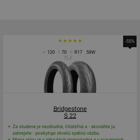
-55%
120
70
R17
58W
TL,F
Bridgestone
S 22
Za studena je nezáludná, čitateľná a - akonáhle ju
zahrejete - poskytuje skvelú spätnú väzbu.
Miera gripu je v zákrutách mimoriadna a v rozumných