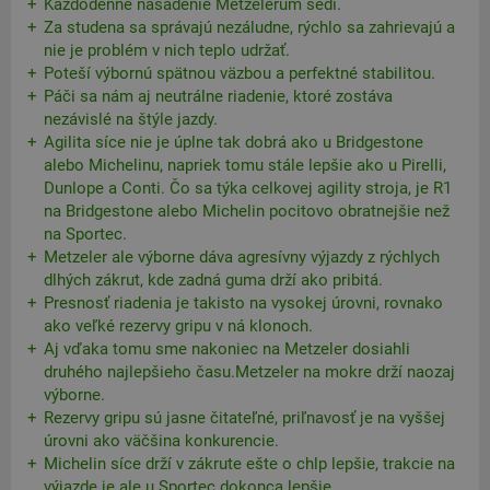
Každodenné nasadenie Metzelerům sedí.
Za studena sa správajú nezáludne, rýchlo sa zahrievajú a
nie je problém v nich teplo udržať.
Poteší výbornú spätnou väzbou a perfektné stabilitou.
Páči sa nám aj neutrálne riadenie, ktoré zostáva
nezávislé na štýle jazdy.
Agilita síce nie je úplne tak dobrá ako u Bridgestone
alebo Michelinu, napriek tomu stále lepšie ako u Pirelli,
Dunlope a Conti. Čo sa týka celkovej agility stroja, je R1
na Bridgestone alebo Michelin pocitovo obratnejšie než
na Sportec.
Metzeler ale výborne dáva agresívny výjazdy z rýchlych
dlhých zákrut, kde zadná guma drží ako pribitá.
Presnosť riadenia je takisto na vysokej úrovni, rovnako
ako veľké rezervy gripu v ná klonoch.
Aj vďaka tomu sme nakoniec na Metzeler dosiahli
druhého najlepšieho času.Metzeler na mokre drží naozaj
výborne.
Rezervy gripu sú jasne čitateľné, priľnavosť je na vyššej
úrovni ako väčšina konkurencie.
Michelin síce drží v zákrute ešte o chlp lepšie, trakcie na
výjazde je ale u Sportec dokonca lepšie.