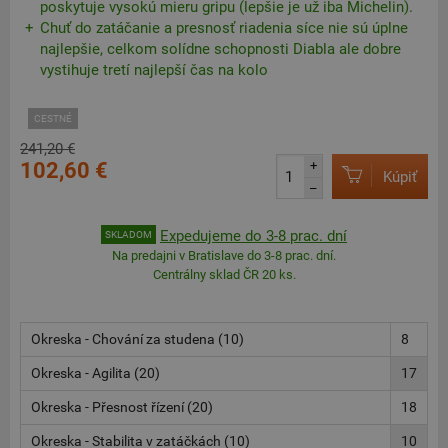
poskytuje vysokú mieru gripu (lepšie je už iba Michelin).
Chuť do zatáčanie a presnosť riadenia síce nie sú úplne
najlepšie, celkom solídne schopnosti Diabla ale dobre
vystihuje tretí najlepší čas na kolo
CESTNÉ
241,20 €
102,60 €
+
Kúpiť
–
Expedujeme do 3-8 prac. dní
SKLADOM
Na predajni v Bratislave do 3-8 prac. dní.
Centrálny sklad ČR 20 ks.
Okreska - Chování za studena (10)
8
Okreska - Agilita (20)
17
Okreska - Přesnost řízení (20)
18
Okreska - Stabilita v zatáčkách (10)
10