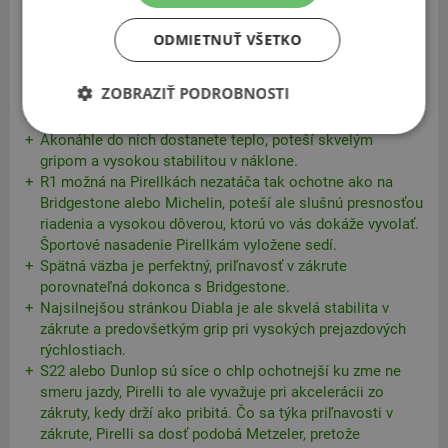
Pirelli
ODMIETNUŤ VŠETKO
Diablo Rosso Corsa II
Čím je teplota asfaltu nižšia, tým dlhší čas potrebuje
ZOBRAZIŤ PODROBNOSTI
Pirelli na ohriatie.
Dovtedy je spätná väzba trochu rezervovaná.
Akonáhle do nich dostanete teplo, poteší skvelým
gripom a vysokou stabilitou v náklone.
R1 možná na Pirellkách nezatáča tak ochotne ako na
Bridgestone alebo Michelin, poteší ale slušnú presnosťou
riadenia a vysokou dôverou, ktorú vo vás dokáže vyvolať.
Športové nasadenie Pirellkám vyložene sedí.
Spätná väzba je perfektný, priľnavosť v zákrute
porovnateľná dokonca s Bridgestone.
Najsilnejšou stránkou Diabla je ale skvelá stabilita v
zákrute a predovšetkým grip pri vysokých prejazdových
rýchlostiach.
S22 alebo Dunlop sú síce o chlp ochotnejší ku zme ne
smeru jazdy, Pirelli to ale vyvažuje pri akcelerácii zo
zákruty, kedy drží ako pribitá. Čo sa týka priľnavosti v
zákrute, Pirelli sa dosť podobá Metzeler, pretože