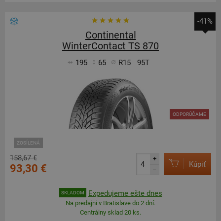
-41%
Continental
WinterContact TS 870
195
65
R15
95T
ODPORÚČAME
ZOSÍLENÁ
158,67 €
+
Kúpiť
93,30 €
–
Expedujeme ešte dnes
SKLADOM
Na predajni v Bratislave do 2 dní.
Centrálny sklad 20 ks.