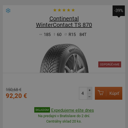
-39%
Continental
WinterContact TS 870
185
60
R15
84T
ODPORÚČAME
150,68 €
+
Kúpiť
92,20 €
–
Expedujeme ešte dnes
SKLADOM
Na predajni v Bratislave do 2 dní.
Centrálny sklad 20 ks.