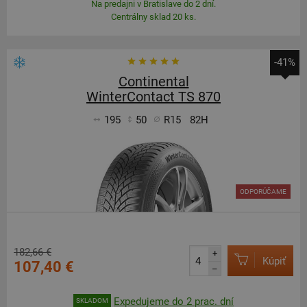
Na predajni v Bratislave do 2 dní.
Centrálny sklad 20 ks.
-41%
Continental
WinterContact TS 870
195
50
R15
82H
ODPORÚČAME
182,66 €
+
Kúpiť
107,40 €
–
Expedujeme do 2 prac. dní
SKLADOM