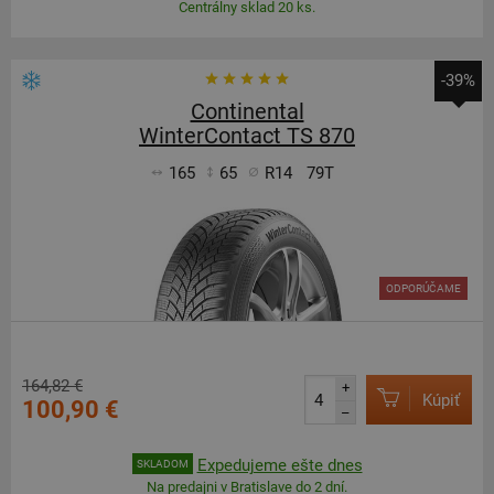
Centrálny sklad 20 ks.
-39%
Continental
WinterContact TS 870
165
65
R14
79T
ODPORÚČAME
164,82 €
+
Kúpiť
100,90 €
–
Expedujeme ešte dnes
SKLADOM
Na predajni v Bratislave do 2 dní.