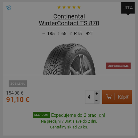
-41%
Continental
WinterContact TS 870
185
65
R15
92T
ODPORÚČAME
ZOSÍLENÁ
154,98 €
+
Kúpiť
91,10 €
–
Expedujeme do 2 prac. dní
SKLADOM
Na predajni v Bratislave do 2 dní.
Centrálny sklad 20 ks.