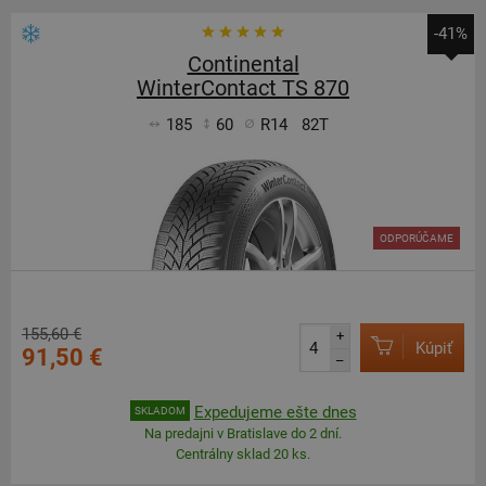
-41%
Continental
WinterContact TS 870
185
60
R14
82T
ODPORÚČAME
155,60 €
+
Kúpiť
91,50 €
–
Expedujeme ešte dnes
SKLADOM
Na predajni v Bratislave do 2 dní.
Centrálny sklad 20 ks.