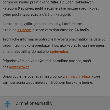
pomocou nášho praktického
filtra
. Po udaní základných
kategórií (
typ pneu
,
profil
a
rozmery
) je možné špecifikovať
výber podľa
typu
vozu
a ďalších kategórií.
Ľahko tak aj vyfiltrujete pneumatiky, ktoré máme
aktuálne
skladom
a ktoré vám doručíme do
24 hodín
.
Technické informácie potrebné k výberu pneumatiky nájdete vo
vašom technickom preukaze. Tipy, ako vybrať to správne pneu,
sme umiestnili aj do našeho
sprievodcu
.
Prípadne vám so všetkým radi poradíme osobne, stačí
nás
kontaktovať
.
Doporučujeme pozrieť si našu ponuku
zimných reťazí
, ktoré
vám usnadnia život nielen v náročnom horskom teréne.
Zimné pneumatiky