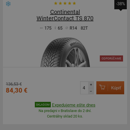
-38%
Continental
WinterContact TS 870
175
65
R14
82T
ODPORÚČAME
136,53 €
+
Kúpiť
84,30 €
–
Expedujeme ešte dnes
SKLADOM
Na predajni v Bratislave do 2 dní.
Centrálny sklad 20 ks.