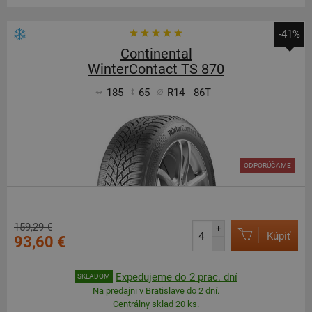
-41%
Continental
WinterContact TS 870
185
65
R14
86T
ODPORÚČAME
159,29 €
+
Kúpiť
93,60 €
–
Expedujeme do 2 prac. dní
SKLADOM
Na predajni v Bratislave do 2 dní.
Centrálny sklad 20 ks.