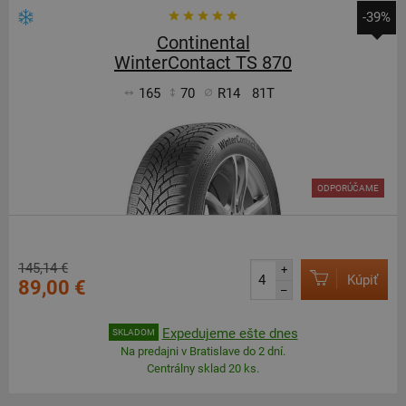
-39%
Continental
WinterContact TS 870
165
70
R14
81T
ODPORÚČAME
145,14 €
+
Kúpiť
89,00 €
–
Expedujeme ešte dnes
SKLADOM
Na predajni v Bratislave do 2 dní.
Centrálny sklad 20 ks.