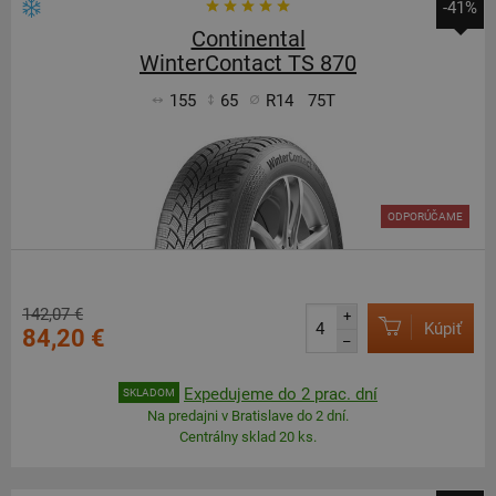
-41%
Continental
WinterContact TS 870
155
65
R14
75T
ODPORÚČAME
142,07 €
+
Kúpiť
84,20 €
–
Expedujeme do 2 prac. dní
SKLADOM
Na predajni v Bratislave do 2 dní.
Centrálny sklad 20 ks.