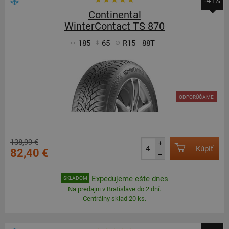
-41%
Continental
WinterContact TS 870
185
65
R15
88T
ODPORÚČAME
138,99 €
+
Kúpiť
82,40 €
–
Expedujeme ešte dnes
SKLADOM
Na predajni v Bratislave do 2 dní.
Centrálny sklad 20 ks.