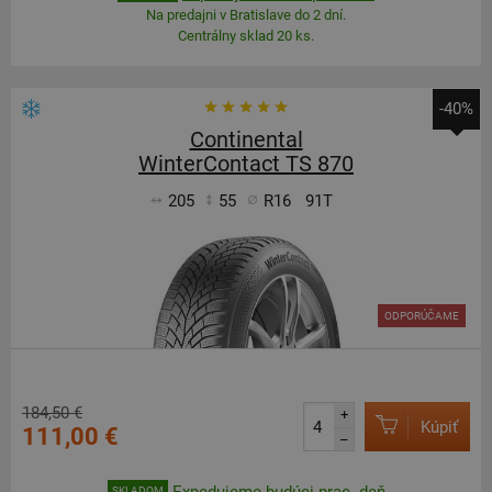
Na predajni v Bratislave do 2 dní.
Centrálny sklad 20 ks.
-40%
Continental
WinterContact TS 870
205
55
R16
91T
ODPORÚČAME
184,50 €
+
Kúpiť
111,00 €
–
Expedujeme budúci prac. deň
SKLADOM