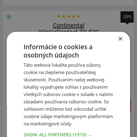
-39%
Continental
WinterContact TS 870
×
185
60
R15
88T
Informácie o cookies a
osobných údajoch
Táto webová lokalita používa súbory
cookie na zlepšenie používateľskej
ODPORÚČAME
skúsenosti. Používaním našej webovej
lokality vyjadrujete súhlas s používaním
ZOSÍLENÁ
všetkých súborov cookie v súlade s našimi
zásadami používania súborov cookie. So
154,98 €
+
Kúpiť
94,80 €
súhlasom môžeme tiež odovzdať určité
–
osobné údaje marketingovým platformám
na marketingové účely.
Expedujeme ešte dnes
SKLADOM
Na predajni v Bratislave do 2 dní.
SHOW ALL PARTNERS
(1910) →
Centrálny sklad 20 ks.