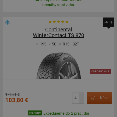
Centrálny sklad 20 ks.
-41%
Continental
WinterContact TS 870
195
50
R15
82T
ODPORÚČAME
176,51 €
+
Kúpiť
103,80 €
–
Expedujeme do 2 prac. dní
SKLADOM