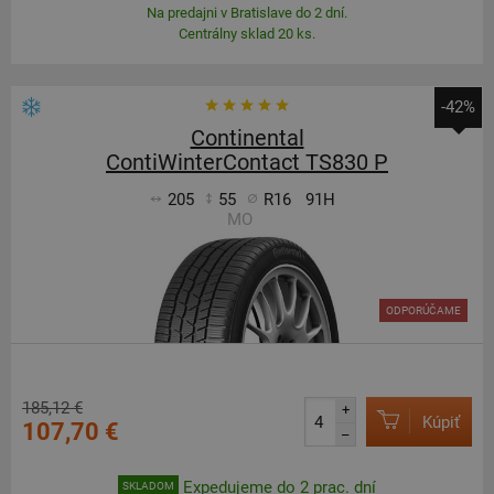
Na predajni v Bratislave do 2 dní.
Centrálny sklad 20 ks.
-42%
Continental
ContiWinterContact TS830 P
205
55
R16
91H
MO
ODPORÚČAME
185,12 €
+
Kúpiť
107,70 €
–
Expedujeme do 2 prac. dní
SKLADOM