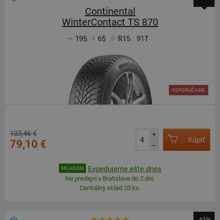
Continental
WinterContact TS 870
195
65
R15
91T
ODPORÚČAME
133,46 €
+
Kúpiť
79,10 €
–
Expedujeme ešte dnes
SKLADOM
Na predajni v Bratislave do 2 dní.
Centrálny sklad 20 ks.