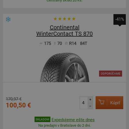
Centrálny sklad 20 ks.
-41%
Continental
WinterContact TS 870
175
70
R14
84T
ODPORÚČAME
170,97 €
+
Kúpiť
100,50 €
–
Expedujeme ešte dnes
SKLADOM
Na predajni v Bratislave do 2 dní.