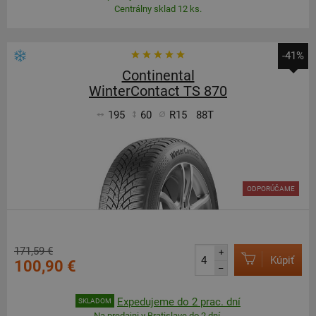
Centrálny sklad 12 ks.
-41%
Continental
WinterContact TS 870
195
60
R15
88T
ODPORÚČAME
171,59 €
+
Kúpiť
100,90 €
–
Expedujeme do 2 prac. dní
SKLADOM
Na predajni v Bratislave do 2 dní.