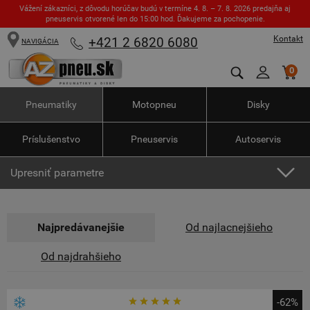
Vážení zákazníci, z dôvodu horúčav budú v termíne 4. 8. – 7. 8. 2026 predajňa aj
pneuservis otvorené len do 15:00 hod. Ďakujeme za pochopenie.
Kontakt
+421 2 6820 6080
NAVIGÁCIA
0
Pneumatiky
Motopneu
Disky
Príslušenstvo
Pneuservis
Autoservis
Upresniť parametre
Najpredávanejšie
Od najlacnejšieho
Od najdrahšieho
-62%