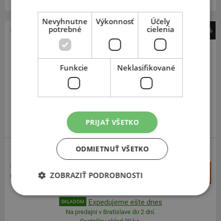
Nevyhnutne
Výkonnosť
Účely
potrebné
cielenia
-41%
Continental
WinterContact TS 870
Funkcie
Neklasifikované
195
65
R15
91H
PRIJAŤ VŠETKO
ODPORÚČAME
ODMIETNUŤ VŠETKO
163,59 €
+
Kúpiť
ZOBRAZIŤ PODROBNOSTI
96,20 €
–
Expedujeme ešte dnes
SKLADOM
Na predajni v Bratislave do 2 dní.