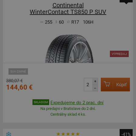
Continental
WinterContact TS850 P SUV
255
60
R17
106H
VÝPREDAJ
SUV-ZIMNÉ
380,07 €
+
Kúpiť
144,60 €
–
Expedujeme do 2 prac. dní
SKLADOM
Na predajni v Bratislave do 2 dní.
Centrálny sklad 4 ks.
-41%